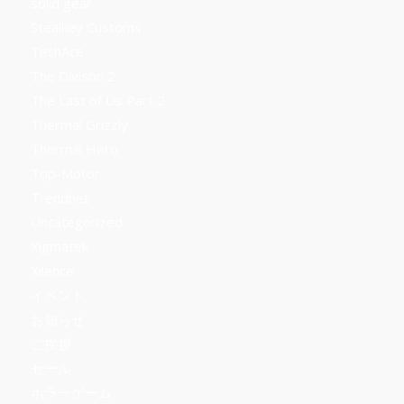
solid gear
Stealkey Customs
TechAce
The Divison 2
The Last of Us Part 2
Thermal Grizzly
Thermal Hero
Top-Motor
Trendnet
Uncategorized
Xigmatek
Xilence
イベント
お知らせ
ご挨拶
セール
ホラーゲーム