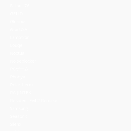
Fallout 76
GELID
Glorious
iStarUSA
Lamptron
Louqe
Noctua
Noiseblocker
PCゲーム
Phobya
Polartherm
RAIJINTEK
Resident Evil 2 Remake
Samsung
Seasonic
Silenx