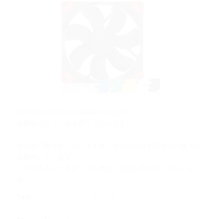
NF-A9 PWM Chromax.black.swap等
多種類の
ファン
を入荷しております。
なお数に限りがございます為ご検討の方はお早目のご購入を
お薦めいたします。
ご不明点等につきましてお気軽にお問い合わせくださいま
せ。
Tags:
CPUファン
,
ファン
,
商品入荷