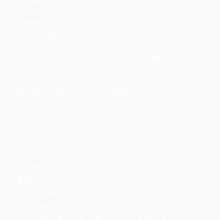
が登場！
2026-07-28
【新発売】Thermal Grizzly「Duronaut Pro」「Hydronaut
Pro」が登場！
2026-07-24
TechAce ECサイト限定 サマーセール開催！
2026-07-
14
ご購入特典キャンペーン実施中！
2026-06-30
INFORMATION
入荷遅延についてのお知らせ
新商品 Liquid Armor Plus
赤ちゃん用のカメラ
TRENDnetがホームネットワーキング賞を受賞！
11月16日（土）に名古屋でイベントを行います！