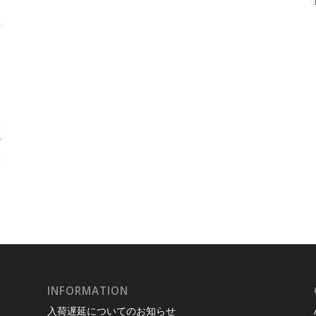
付
U
取
で
い
INFORMATION
入荷遅延についてのお知らせ