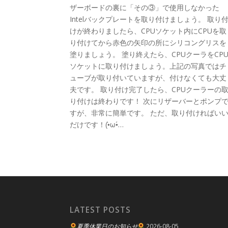
ザーボードの裏に「その③」で使用しなかった
Intelバックプレートを取り付けましょう。 取り
けが終わりましたら、CPUソケット内にCPUを取
り付けてから赤色の矢印の所にシリコングリスを
塗りましょう。 塗り終えたら、CPUクーラをCP
ソケットに取り付けましょう。上記の写真ではチ
ューブが取り付いていますが、付けなくても大丈
夫です。 取り付け完了したら、CPUクーラーの
り付けは終わりです！ 次にリザーバーとポンプ
すが、非常に簡単です。 ただ、取り付ければい
だけです！(•̀ω•́…
LATEST POSTS
夏季休業日のお知らせ
2026-08-05