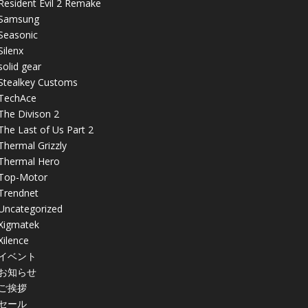
Resident Evil 2 Remake
Samsung
Seasonic
Silenx
solid gear
Stealkey Customs
TechAce
The Divison 2
The Last of Us Part 2
Thermal Grizzly
Thermal Hero
Top-Motor
Trendnet
Uncategorized
Xigmatek
Xilence
イベント
お知らせ
ご挨拶
セール