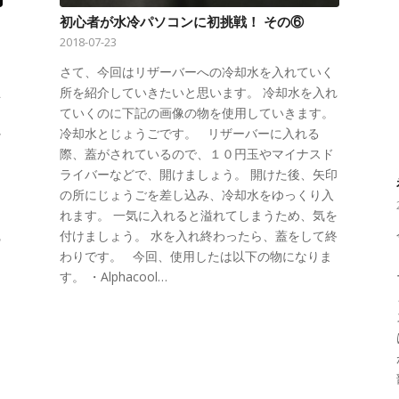
初心者が水冷パソコンに初挑戦！ その⑥
2018-07-23
さて、今回はリザーバーへの冷却水を入れていく
立
所を紹介していきたいと思います。 冷却水を入れ
て
ていくのに下記の画像の物を使用していきます。
か
冷却水とじょうごです。 リザーバーに入れる
際、蓋がされているので、１０円玉やマイナスド
ライバーなどで、開けましょう。 開けた後、矢印
の所にじょうごを差し込み、冷却水をゆっくり入
れます。 一気に入れると溢れてしまうため、気を
完
付けましょう。 水を入れ終わったら、蓋をして終
し
わりです。 今回、使用したは以下の物になりま
た
す。 ・Alphacool…