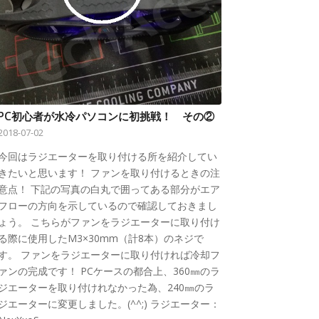
PC初心者が水冷パソコンに初挑戦！ その②
2018-07-02
今回はラジエーターを取り付ける所を紹介してい
きたいと思います！ ファンを取り付けるときの注
意点！ 下記の写真の白丸で囲ってある部分がエア
フローの方向を示しているので確認しておきまし
ょう。 こちらがファンをラジエーターに取り付け
る際に使用したM3×30mm（計8本）のネジで
す。 ファンをラジエーターに取り付ければ冷却フ
ァンの完成です！ PCケースの都合上、360㎜のラ
ジエーターを取り付けれなかった為、240㎜のラ
ジエーターに変更しました。(^^;) ラジエーター：