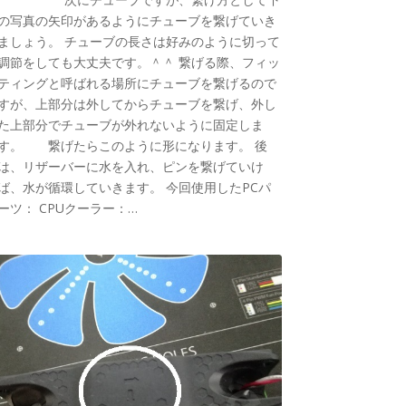
の写真の矢印があるようにチューブを繋げていき
ましょう。 チューブの長さは好みのように切って
調節をしても大丈夫です。＾＾ 繋げる際、フィッ
ティングと呼ばれる場所にチューブを繋げるので
すが、上部分は外してからチューブを繋げ、外し
た上部分でチューブが外れないように固定しま
す。 繋げたらこのように形になります。 後
は、リザーバーに水を入れ、ピンを繋げていけ
ば、水が循環していきます。 今回使用したPCパ
ーツ： CPUクーラー：…