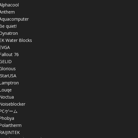
Alphacool
Anthem
Aquacomputer
Be quiet!
Dynatron
EK Water Blocks
EVGA
Fallout 76
GELID
Glorious
iStarUSA
Lamptron
Louqe
Noctua
Noiseblocker
PCゲーム
Phobya
Polartherm
RAIJINTEK