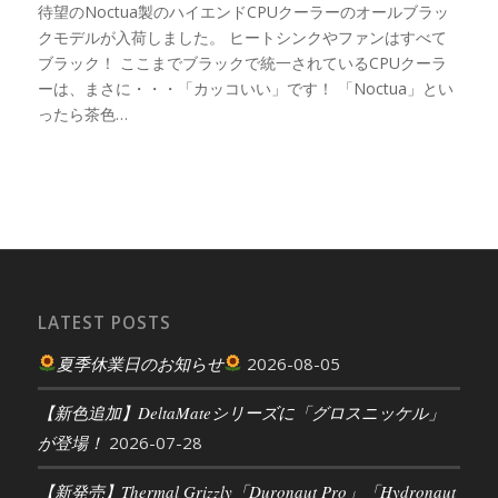
待望のNoctua製のハイエンドCPUクーラーのオールブラッ
クモデルが入荷しました。 ヒートシンクやファンはすべて
ブラック！ ここまでブラックで統一されているCPUクーラ
ーは、まさに・・・「カッコいい」です！ 「Noctua」とい
ったら茶色…
LATEST POSTS
夏季休業日のお知らせ
2026-08-05
【新色追加】DeltaMateシリーズに「グロスニッケル」
が登場！
2026-07-28
【新発売】Thermal Grizzly「Duronaut Pro」「Hydronaut