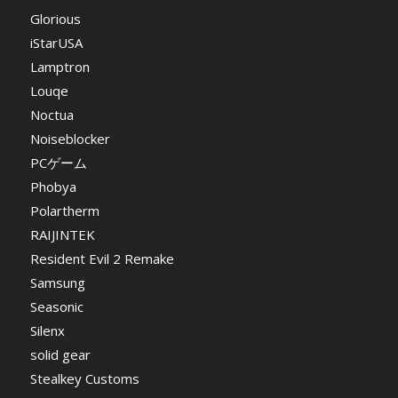
Glorious
iStarUSA
Lamptron
Louqe
Noctua
Noiseblocker
PCゲーム
Phobya
Polartherm
RAIJINTEK
Resident Evil 2 Remake
Samsung
Seasonic
Silenx
solid gear
Stealkey Customs