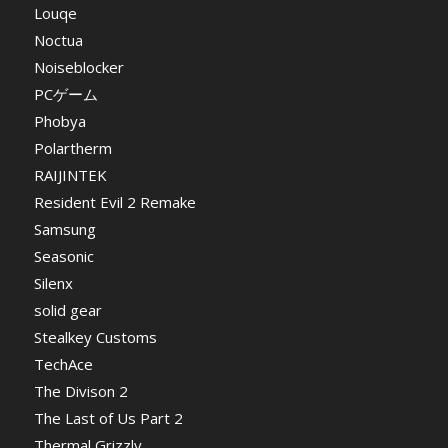
Louqe
Noctua
Noiseblocker
PCゲーム
Phobya
Polartherm
RAIJINTEK
Resident Evil 2 Remake
Samsung
Seasonic
Silenx
solid gear
Stealkey Customs
TechAce
The Divison 2
The Last of Us Part 2
Thermal Grizzly