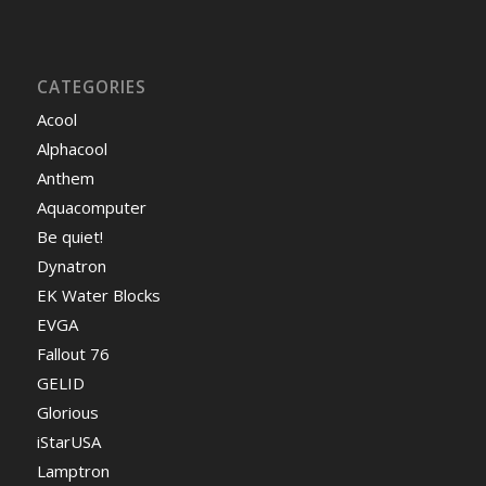
CATEGORIES
Acool
Alphacool
Anthem
Aquacomputer
Be quiet!
Dynatron
EK Water Blocks
EVGA
Fallout 76
GELID
Glorious
iStarUSA
Lamptron