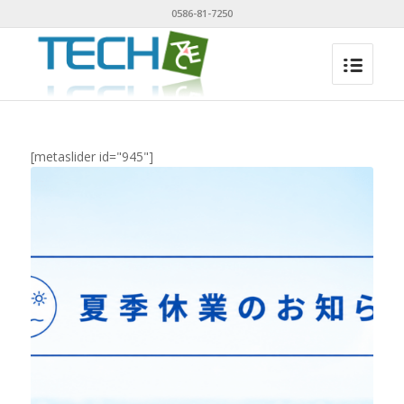
0586-81-7250
[metaslider id="945"]