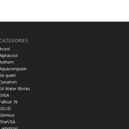
CATEGORIES
Acool
Alphacool
Anthem
Aquacomputer
Be quiet!
Dynatron
EK Water Blocks
EVGA
Fallout 76
GELID
Glorious
iStarUSA
Lamptron