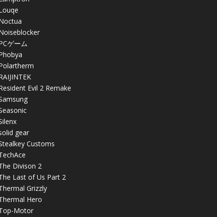
Louqe
Noctua
Noiseblocker
PCゲーム
Phobya
Polartherm
RAIJINTEK
Resident Evil 2 Remake
Samsung
Seasonic
Silenx
solid gear
Stealkey Customs
TechAce
The Divison 2
The Last of Us Part 2
Thermal Grizzly
Thermal Hero
Top-Motor