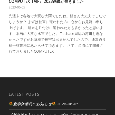
COMPUTEX TAIPEI 2023画像が届きました
2023-06-05
先週末は各地で大変な大雨でしたね。皆さん大丈夫でしたで
しょうか？ まずは被害に遭われた方に心からお見舞い申し
上げます。 週末を片付けに追われた方も多かったと思いま
す。本当に大変な水害でした。 Techace周辺の河川も危な
かったですがお陰様で被害は出ませんでしたので、通常通り
精一杯業務にあたらせて頂きます。 さて、台湾にて開催さ
れておりましたCOMPUTEX…
LATEST POSTS
夏季休業日のお知らせ
2026-08-05
【新色追加】DeltaMateシリーズに「グロスニッケル」