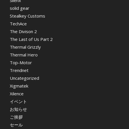
Silenx
solid gear
Stealkey Customs
TechAce
The Divison 2
The Last of Us Part 2
Thermal Grizzly
Thermal Hero
Top-Motor
Trendnet
Uncategorized
Xigmatek
Xilence
イベント
お知らせ
ご挨拶
セール