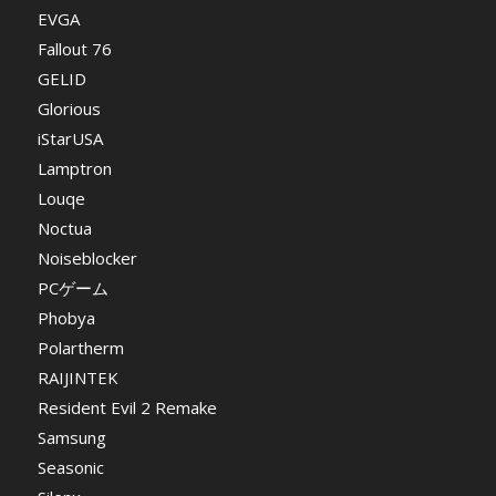
EVGA
Fallout 76
GELID
Glorious
iStarUSA
Lamptron
Louqe
Noctua
Noiseblocker
PCゲーム
Phobya
Polartherm
RAIJINTEK
Resident Evil 2 Remake
Samsung
Seasonic