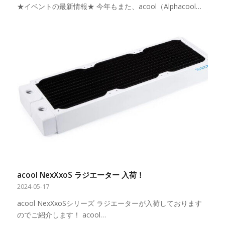
★イベントの最新情報★ 今年もまた、acool（Alphacool…
acool NexXxoS ラジエーター 入荷！
2024-05-17
acool NexXxoSシリーズ ラジエーターが入荷しております
のでご紹介します！ acool…