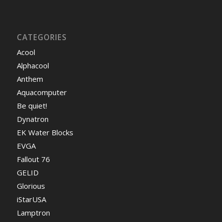
CATEGORIES
Acool
Alphacool
Anthem
Aquacomputer
Be quiet!
Dynatron
EK Water Blocks
EVGA
Fallout 76
GELID
Glorious
iStarUSA
Lamptron