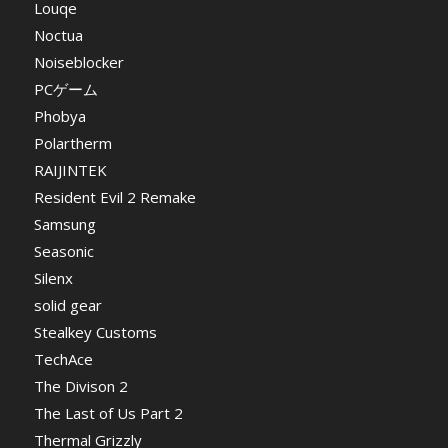
Louqe
Noctua
Noiseblocker
PCゲーム
Phobya
Polartherm
RAIJINTEK
Resident Evil 2 Remake
Samsung
Seasonic
Silenx
solid gear
Stealkey Customs
TechAce
The Divison 2
The Last of Us Part 2
Thermal Grizzly