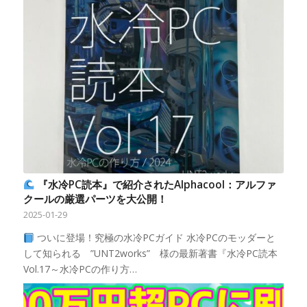
『水冷PC読本』で紹介されたAlphacool：アルファ
クールの厳選パーツを大公開！
2025-01-29
ついに登場！究極の水冷PCガイド 水冷PCのモッダーと
して知られる ”UNT2works” 様の最新著書『水冷PC読本
Vol.17～水冷PCの作り方…