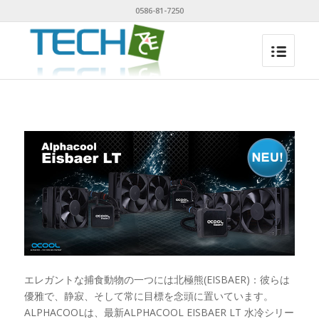
0586-81-7250
エレガントな捕食動物の一つには北極熊(EISBAER)：彼らは
優雅で、静寂、そして常に目標を念頭に置いています。
ALPHACOOLは、最新ALPHACOOL EISBAER LT 水冷シリー