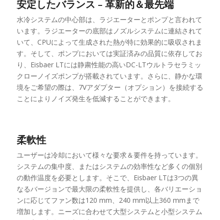
安定したバランス – 革新的＆最先端
水冷システムの中心部は、ラジエーターとポンプと言われて
います。ラジエーターの底部はノズルシステムに連結されて
いて、CPUによって生成された熱が特に効果的に吸収されま
す。そして、ポンプにおいては実証済みの品質に依存してお
り、Eisbaer LTには静粛性能の高いDC-LTウルトラセラミッ
クローノイズポンプが搭載されています。さらに、静かな環
境をご希望の際は、7Vアダプター（オプション）を接続する
ことによりノイズ発生を低減することができます。
柔軟性
ユーザーは冷却において様々な要求＆要件を持っています。
システムの集中度、またはシステムの効率性など多くの個別
の動作温度を必要とします。そこで、Eisbaer LTは3つの異
なるバージョンで最大限の柔軟性を提供し、各バリエーショ
ンに応じてファン数は120 mm、240 mm以上36​​0 mmまで
増加します。ニーズに合わせて大型システムと小型システム