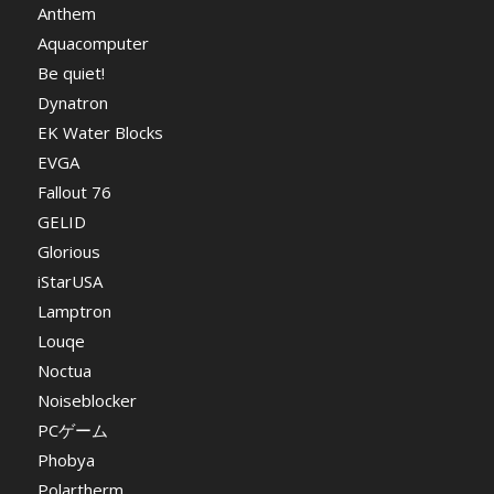
Anthem
Aquacomputer
Be quiet!
Dynatron
EK Water Blocks
EVGA
Fallout 76
GELID
Glorious
iStarUSA
Lamptron
Louqe
Noctua
Noiseblocker
PCゲーム
Phobya
Polartherm