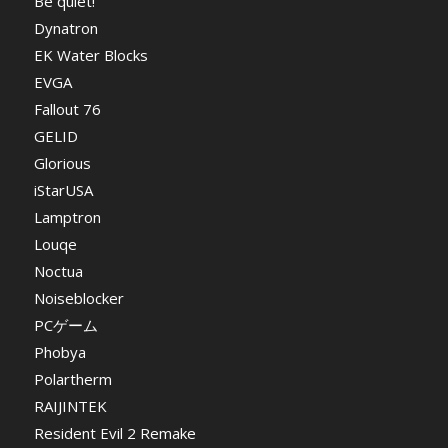
Be quiet!
Dynatron
EK Water Blocks
EVGA
Fallout 76
GELID
Glorious
iStarUSA
Lamptron
Louqe
Noctua
Noiseblocker
PCゲーム
Phobya
Polartherm
RAIJINTEK
Resident Evil 2 Remake