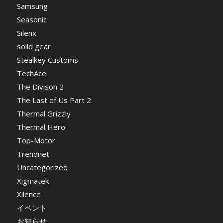
Samsung
Seasonic
Silenx
solid gear
Stealkey Customs
TechAce
The Divison 2
The Last of Us Part 2
Thermal Grizzly
Thermal Hero
Top-Motor
Trendnet
Uncategorized
Xigmatek
Xilence
イベント
お知らせ