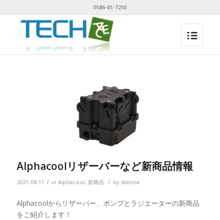
0586-81-7250
Alphacoolリザーバーなど新商品情報
/
/
2021-08-11
in
Alphacool
,
新商品
by
daliose
Alphacoolからリザーバー、ポンプとラジエーターの新商品
をご紹介します！