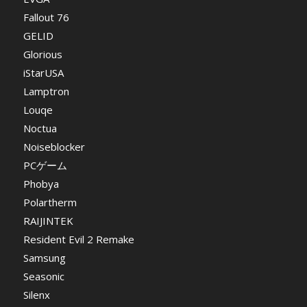
Fallout 76
GELID
Glorious
iStarUSA
Lamptron
Louqe
Noctua
Noiseblocker
PCゲーム
Phobya
Polartherm
RAIJINTEK
Resident Evil 2 Remake
Samsung
Seasonic
Silenx