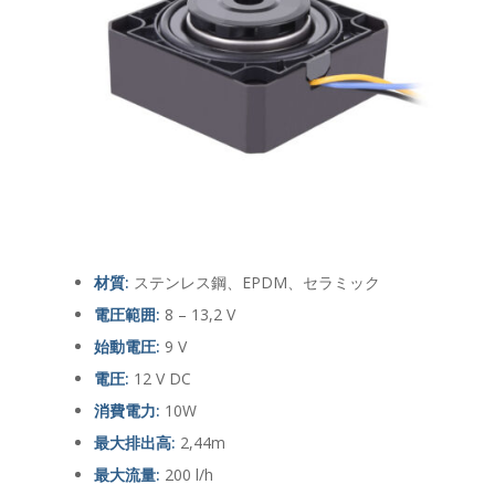
材質:
ステンレス鋼、EPDM、セラミック
電圧範囲:
8 – 13,2 V
始動電圧:
9 V
電圧:
12 V DC
消費電力:
10W
最大排出高:
2,44m
最大流量:
200 l/h