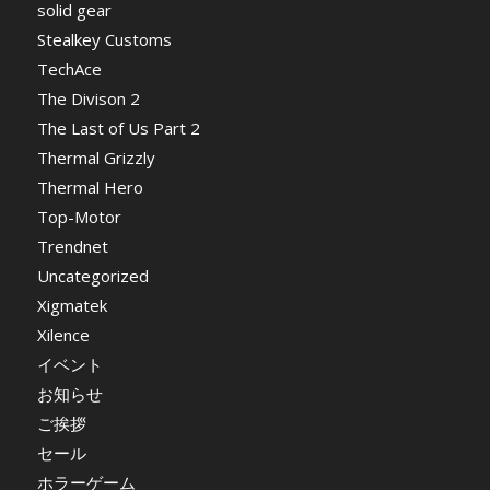
solid gear
Stealkey Customs
TechAce
The Divison 2
The Last of Us Part 2
Thermal Grizzly
Thermal Hero
Top-Motor
Trendnet
Uncategorized
Xigmatek
Xilence
イベント
お知らせ
ご挨拶
セール
ホラーゲーム