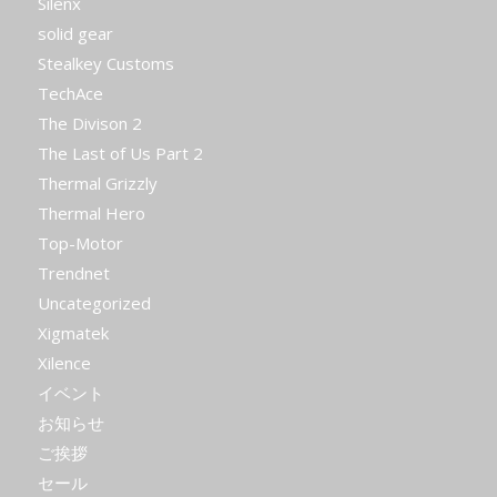
Silenx
solid gear
Stealkey Customs
TechAce
The Divison 2
The Last of Us Part 2
Thermal Grizzly
Thermal Hero
Top-Motor
Trendnet
Uncategorized
Xigmatek
Xilence
イベント
お知らせ
ご挨拶
セール