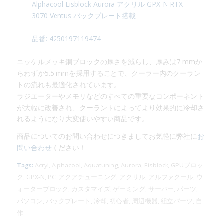
Alphacool Eisblock Aurora アクリル GPX-N RTX
3070 Ventus バックプレート搭載
品番: 4250197119474
ニッケルメッキ銅ブロックの厚さを減らし、厚みは7 mmか
らわずか5.5 mmを採用することで、クーラー内のクーラン
トの流れも最適化されています。
ラジエーターやメモリなどのすべての重要なコンポーネント
が大幅に改善され、クーラントによってより効果的に冷却さ
れるようになり大変使いやすい商品です。
商品についてのお問い合わせにつきましてお気軽に弊社に
お
問い合わせ
ください！
Tags:
Acryl
,
Alphacool
,
Aquatuning
,
Aurora
,
Eisblock
,
GPUブロッ
ク
,
GPX-N
,
PC
,
アクアチューニング
,
アクリル
,
アルファクール
,
ウ
ォーターブロック
,
カスタマイズ
,
ゲーミング
,
サーバー
,
パーツ
,
パソコン
,
バックプレート
,
冷却
,
初心者
,
周辺機器
,
組立パーツ
,
自
作