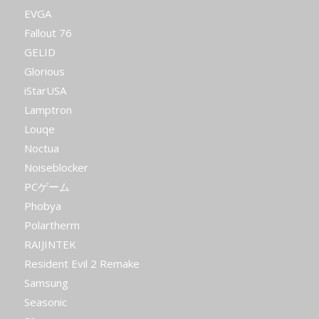
EVGA
Fallout 76
GELID
Glorious
iStarUSA
Lamptron
Louqe
Noctua
Noiseblocker
PCゲーム
Phobya
Polartherm
RAIJINTEK
Resident Evil 2 Remake
Samsung
Seasonic