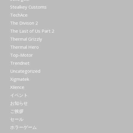
Stealkey Customs
TechAce
The Divison 2
The Last of Us Part 2
Thermal Grizzly
Thermal Hero
Top-Motor
Trendnet
Uncategorized
Xigmatek
Xilence
イベント
お知らせ
ご挨拶
セール
ホラーゲーム