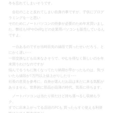
冬を忘れてしまいそうです。
会社のことと反れてしまい自身の事ですが、子供にプログ
ラミングを･･と思い
そのためにノートパソコンの持参が必要のため年末買いまし
た。弊社もHPやDellなどの企業用パソコンも販売しているん
ですよ。
一台あるのですが当時目先の値段で買ったせいだろう、と
にかく遅い･･･
一部交換なども出来なさそうで、やむを得なく新しいのを年
末買うわけなのですが
悩んでるうちに無くなってたり納期が早かったものは、気づ
いたら値段が1万円以上値上がりしたり･･･
社長の意見を参考に、自身が選んだお品は未だに来る気配が
ありません。世界的に部品が品薄の時代。気長に待ちます。
ノートパソコンは当たり前だけど持ち運べるし収納もラ
ク。
すでに出来上がってる店頭のPCも 買ったらすぐ使える利便