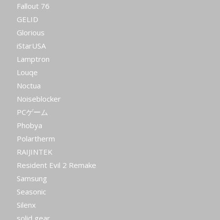
Fallout 76
GELID
Glorious
iStarUSA
Lamptron
Louqe
Noctua
Noiseblocker
PCゲーム
Phobya
Polartherm
RAIJINTEK
Resident Evil 2 Remake
Samsung
Seasonic
Silenx
solid gear