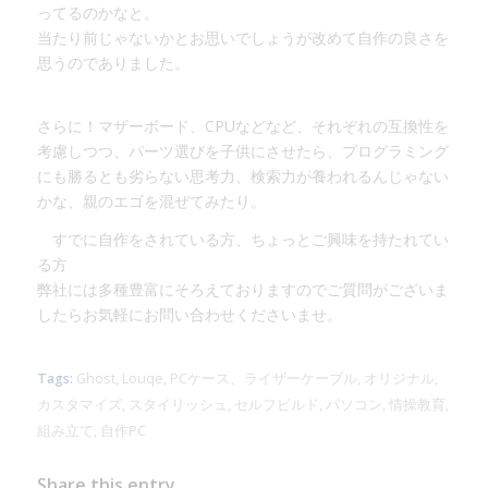
ってるのかなと。
当たり前じゃないかとお思いでしょうが改めて自作の良さを
思うのでありました。
さらに！マザーボード、CPUなどなど、それぞれの互換性を
考慮しつつ、パーツ選びを子供にさせたら、プログラミング
にも勝るとも劣らない思考力、検索力が養われるんじゃない
かな、親のエゴを混ぜてみたり。
すでに自作をされている方、ちょっとご興味を持たれてい
る方
弊社には多種豊富にそろえておりますのでご質問がございま
したらお気軽にお問い合わせくださいませ。
Tags:
Ghost
,
Louqe
,
PCケース、ライザーケーブル
,
オリジナル
,
カスタマイズ
,
スタイリッシュ
,
セルフビルド
,
パソコン
,
情操教育
,
組み立て
,
自作PC
Share this entry