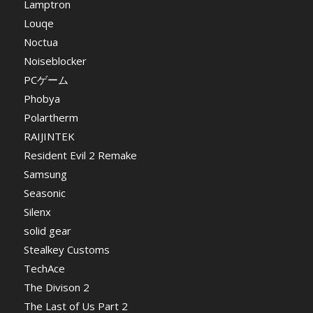
Lamptron
Louqe
Noctua
Noiseblocker
PCゲーム
Phobya
Polartherm
RAIJINTEK
Resident Evil 2 Remake
Samsung
Seasonic
Silenx
solid gear
Stealkey Customs
TechAce
The Divison 2
The Last of Us Part 2