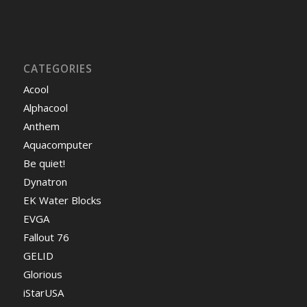
CATEGORIES
Acool
Alphacool
Anthem
Aquacomputer
Be quiet!
Dynatron
EK Water Blocks
EVGA
Fallout 76
GELID
Glorious
iStarUSA