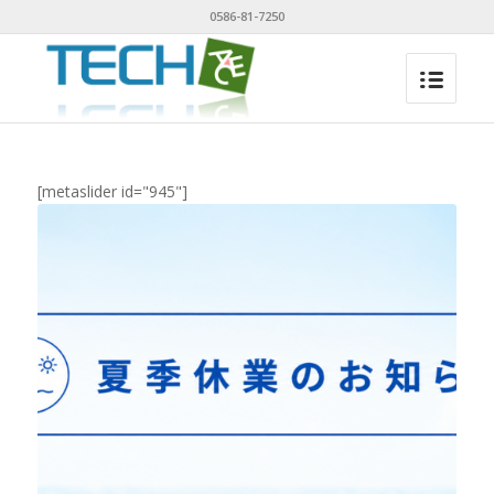
0586-81-7250
[metaslider id="945"]