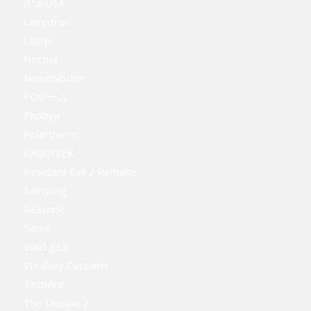
iStarUSA
Lamptron
Louqe
Noctua
Noiseblocker
PCゲーム
Phobya
Polartherm
RAIJINTEK
Resident Evil 2 Remake
Samsung
Seasonic
Silenx
solid gear
Stealkey Customs
TechAce
The Divison 2