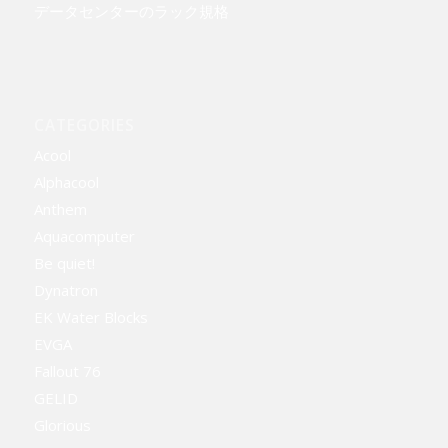
データセンターのラック規格
CATEGORIES
Acool
Alphacool
Anthem
Aquacomputer
Be quiet!
Dynatron
EK Water Blocks
EVGA
Fallout 76
GELID
Glorious