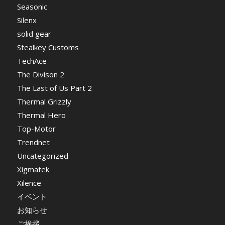
Seasonic
Silenx
solid gear
Stealkey Customs
TechAce
The Divison 2
The Last of Us Part 2
Thermal Grizzly
Thermal Hero
Top-Motor
Trendnet
Uncategorized
Xigmatek
Xilence
イベント
お知らせ
ご挨拶