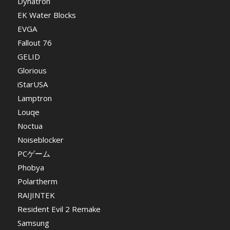
Dynatron
EK Water Blocks
EVGA
Fallout 76
GELID
Glorious
iStarUSA
Lamptron
Louqe
Noctua
Noiseblocker
PCゲーム
Phobya
Polartherm
RAIJINTEK
Resident Evil 2 Remake
Samsung