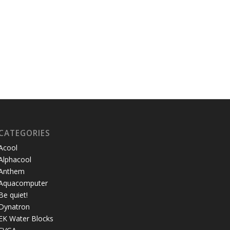
CATEGORIES
Acool
Alphacool
Anthem
Aquacomputer
Be quiet!
Dynatron
EK Water Blocks