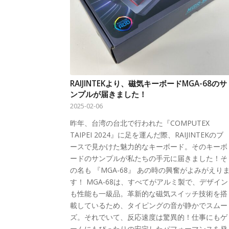
RAIJINTEKより、磁気キーボードMGA-68のサ
ンプルが届きました！
2025-02-06
昨年、台湾の台北で行われた『COMPUTEX
TAIPEI 2024』に足を運んだ際、RAIJINTEKのブ
ースで見かけた魅力的なキーボード。そのキーボ
ードのサンプルが私たちの手元に届きました！そ
の名も 『MGA-68』 あの時の興奮がよみがえり
す！ MGA-68は、すべてがアルミ製で、デザイン
も性能も一級品。革新的な磁気スイッチ技術を搭
載しているため、タイピングの音が静かでスムー
ズ。それでいて、反応速度は驚異的！仕事にもゲ
ームにもぴったりの安定したパフォーマンスを発