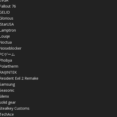
EVGA
Fallout 76
GELID
Glorious
iStarUSA
Lamptron
Louqe
Noctua
Noiseblocker
PCゲーム
Phobya
Polartherm
RAIJINTEK
Resident Evil 2 Remake
Samsung
Seasonic
Silenx
solid gear
Stealkey Customs
TechAce