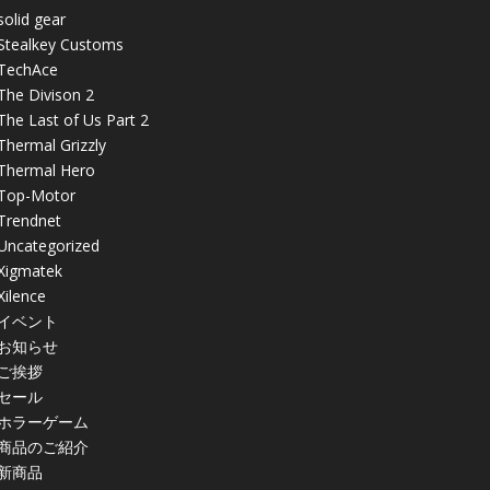
solid gear
Stealkey Customs
TechAce
The Divison 2
The Last of Us Part 2
Thermal Grizzly
Thermal Hero
Top-Motor
Trendnet
Uncategorized
Xigmatek
Xilence
イベント
お知らせ
ご挨拶
セール
ホラーゲーム
商品のご紹介
新商品