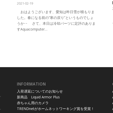
2021-02-19
おはようございます、愛知は昨日雪が積もりま
した。春になる前の”寒の戻り”というものでしょ
うか･･ さて、本日は冷却パーツに定評のありま
すAquacomputer…
INFORMATION
入荷遅延についてのお知らせ
新商品 Liquid Armor Plus
赤ちゃん用のカメラ
TRENDnetがホームネットワーキング賞を受賞！