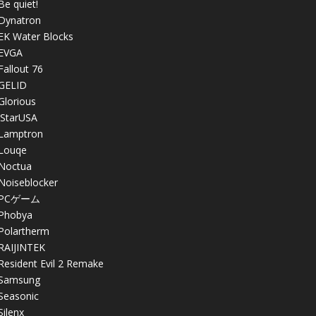
Be quiet!
Dynatron
EK Water Blocks
EVGA
Fallout 76
GELID
Glorious
iStarUSA
Lamptron
Louqe
Noctua
Noiseblocker
PCゲーム
Phobya
Polartherm
RAIJINTEK
Resident Evil 2 Remake
Samsung
Seasonic
Silenx