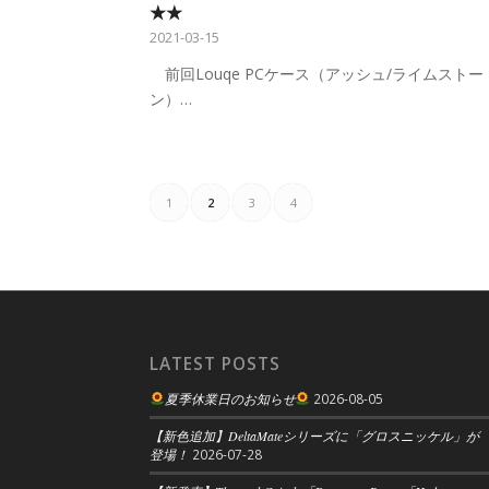
★★
2021-03-15
前回Louqe PCケース（アッシュ/ライムストー
ン）…
1
2
3
4
LATEST POSTS
夏季休業日のお知らせ
2026-08-05
【新色追加】DeltaMateシリーズに「グロスニッケル」が
登場！
2026-07-28