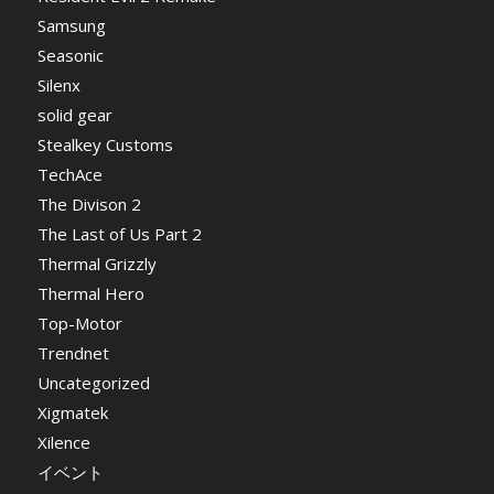
Samsung
Seasonic
Silenx
solid gear
Stealkey Customs
TechAce
The Divison 2
The Last of Us Part 2
Thermal Grizzly
Thermal Hero
Top-Motor
Trendnet
Uncategorized
Xigmatek
Xilence
イベント