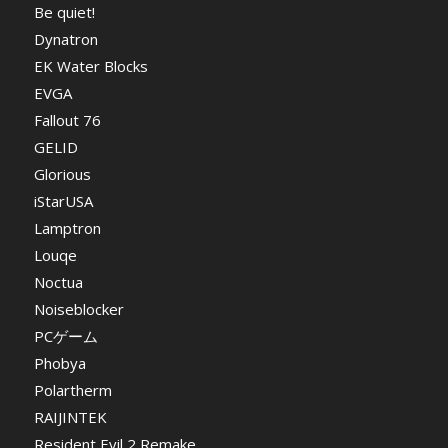
Be quiet!
Dynatron
EK Water Blocks
EVGA
Fallout 76
GELID
Glorious
iStarUSA
Lamptron
Louqe
Noctua
Noiseblocker
PCゲーム
Phobya
Polartherm
RAIJINTEK
Resident Evil 2 Remake