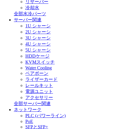
リザーバー
冷却水
全部水冷パーツ
サーバー関連
1U シャーシ
2U シャーシ
3U シャーシ
4U シャーシ
5U シャーシ
HDDケージ
KVMスイッチ
Water Cooling
ベアボーン
ライザーカード
レールキット
電源ユニット
アクセサリー
全部サーバー関連
ネットワーク
PLC (パワーライン)
PoE
SFPとSFP+