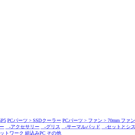
P5
PCパーツ > SSDクーラー
PCパーツ > ファン > 70mm ファ
ー
-アクセサリー
-グリス
-サーマルパッド
-セットとシ
ットワーク
組込みPC
その他