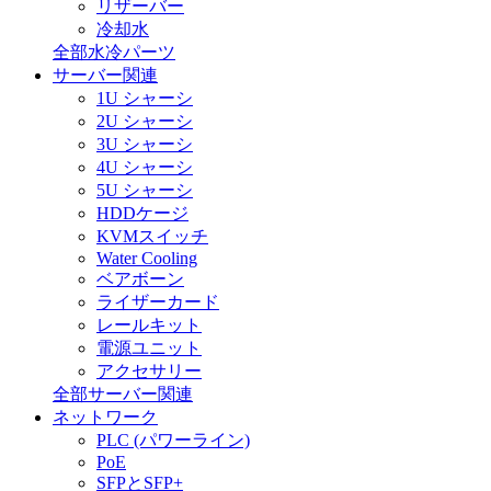
リザーバー
冷却水
全部水冷パーツ
サーバー関連
1U シャーシ
2U シャーシ
3U シャーシ
4U シャーシ
5U シャーシ
HDDケージ
KVMスイッチ
Water Cooling
ベアボーン
ライザーカード
レールキット
電源ユニット
アクセサリー
全部サーバー関連
ネットワーク
PLC (パワーライン)
PoE
SFPとSFP+