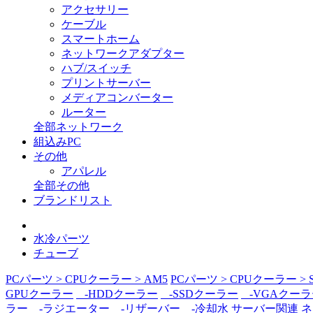
アクセサリー
ケーブル
スマートホーム
ネットワークアダプター
ハブ/スイッチ
プリントサーバー
メディアコンバーター
ルーター
全部ネットワーク
組込みPC
その他
アパレル
全部その他
ブランドリスト
水冷パーツ
チューブ
PCパーツ > CPUクーラー > AM5
PCパーツ > CPUクーラー > S
GPUクーラー
-HDDクーラー
-SSDクーラー
-VGAクーラ
ラー
-ラジエーター
-リザーバー
-冷却水
サーバー関連
ネ