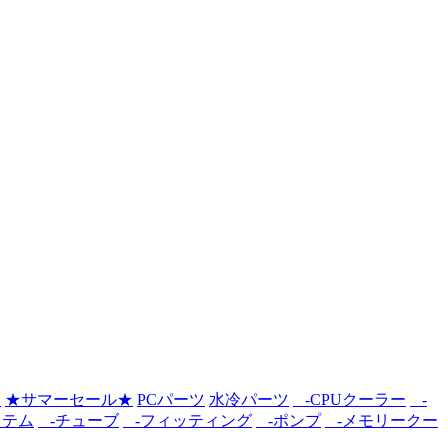
ン
★サマーセール★
PCパーツ
水冷パーツ
-CPUクーラー
-
ステム
-チューブ
-フィッティング
-ポンプ
-メモリークー