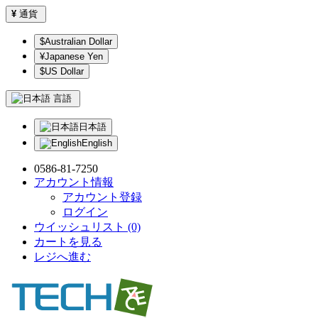
¥
通貨
$Australian Dollar
¥Japanese Yen
$US Dollar
言語
日本語
English
0586-81-7250
アカウント情報
アカウント登録
ログイン
ウイッシュリスト (0)
カートを見る
レジへ進む