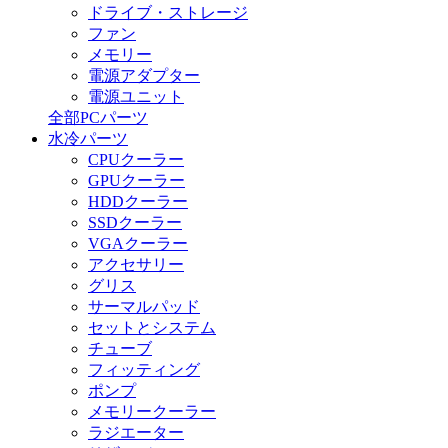
ドライブ・ストレージ
ファン
メモリー
電源アダプター
電源ユニット
全部PCパーツ
水冷パーツ
CPUクーラー
GPUクーラー
HDDクーラー
SSDクーラー
VGAクーラー
アクセサリー
グリス
サーマルパッド
セットとシステム
チューブ
フィッティング
ポンプ
メモリークーラー
ラジエーター