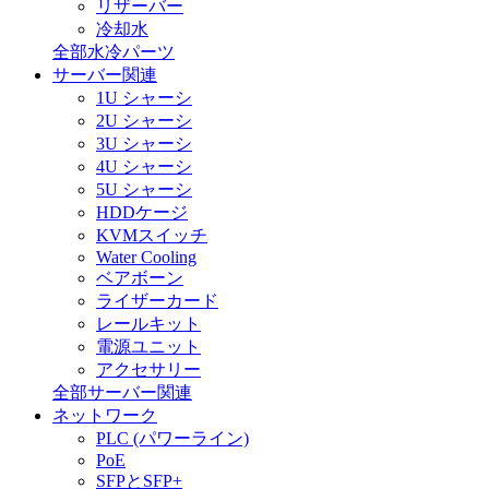
リザーバー
冷却水
全部水冷パーツ
サーバー関連
1U シャーシ
2U シャーシ
3U シャーシ
4U シャーシ
5U シャーシ
HDDケージ
KVMスイッチ
Water Cooling
ベアボーン
ライザーカード
レールキット
電源ユニット
アクセサリー
全部サーバー関連
ネットワーク
PLC (パワーライン)
PoE
SFPとSFP+