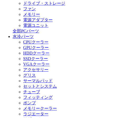
ドライブ・ストレージ
ファン
メモリー
電源アダプター
電源ユニット
全部PCパーツ
水冷パーツ
CPUクーラー
GPUクーラー
HDDクーラー
SSDクーラー
VGAクーラー
アクセサリー
グリス
サーマルパッド
セットとシステム
チューブ
フィッティング
ポンプ
メモリークーラー
ラジエーター