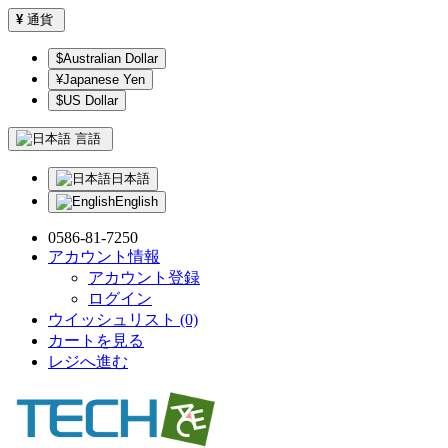
¥
通貨
$Australian Dollar
¥Japanese Yen
$US Dollar
言語
日本語
English
0586-81-7250
アカウント情報
アカウント登録
ログイン
ウイッシュリスト (0)
カートを見る
レジへ進む