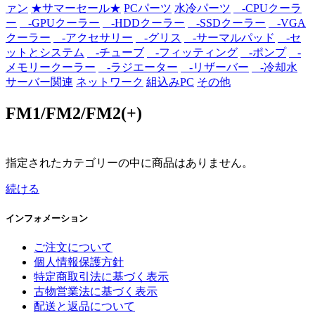
ァン
★サマーセール★
PCパーツ
水冷パーツ
-CPUクーラ
ー
-GPUクーラー
-HDDクーラー
-SSDクーラー
-VGA
クーラー
-アクセサリー
-グリス
-サーマルパッド
-セ
ットとシステム
-チューブ
-フィッティング
-ポンプ
-
メモリークーラー
-ラジエーター
-リザーバー
-冷却水
サーバー関連
ネットワーク
組込みPC
その他
FM1/FM2/FM2(+)
指定されたカテゴリーの中に商品はありません。
続ける
インフォメーション
ご注文について
個人情報保護方針
特定商取引法に基づく表示
古物営業法に基づく表示
配送と返品について