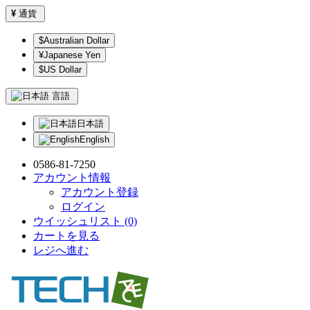
¥
通貨
$Australian Dollar
¥Japanese Yen
$US Dollar
言語
日本語
English
0586-81-7250
アカウント情報
アカウント登録
ログイン
ウイッシュリスト (0)
カートを見る
レジへ進む