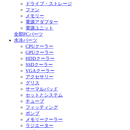
ドライブ・ストレージ
ファン
メモリー
電源アダプター
電源ユニット
全部PCパーツ
水冷パーツ
CPUクーラー
GPUクーラー
HDDクーラー
SSDクーラー
VGAクーラー
アクセサリー
グリス
サーマルパッド
セットとシステム
チューブ
フィッティング
ポンプ
メモリークーラー
ラジエーター