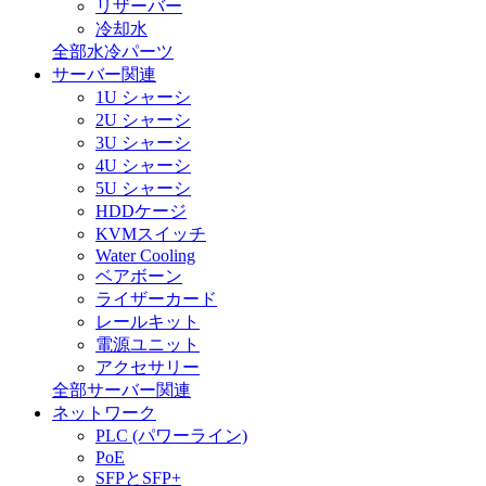
リザーバー
冷却水
全部水冷パーツ
サーバー関連
1U シャーシ
2U シャーシ
3U シャーシ
4U シャーシ
5U シャーシ
HDDケージ
KVMスイッチ
Water Cooling
ベアボーン
ライザーカード
レールキット
電源ユニット
アクセサリー
全部サーバー関連
ネットワーク
PLC (パワーライン)
PoE
SFPとSFP+