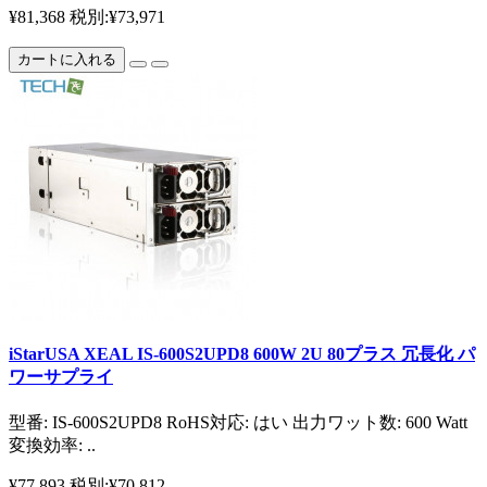
¥81,368
税別:¥73,971
カートに入れる
iStarUSA XEAL IS-600S2UPD8 600W 2U 80プラス 冗長化 パ
ワーサプライ
型番: IS-600S2UPD8 RoHS対応: はい 出力ワット数: 600 Watt
変換効率: ..
¥77,893
税別:¥70,812