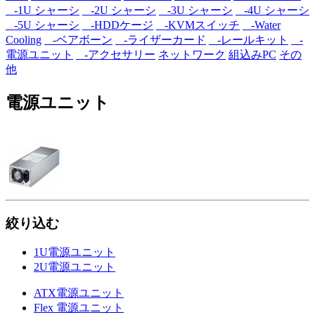
-1U シャーシ
-2U シャーシ
-3U シャーシ
-4U シャーシ
-5U シャーシ
-HDDケージ
-KVMスイッチ
-Water
Cooling
-ベアボーン
-ライザーカード
-レールキット
-
電源ユニット
-アクセサリー
ネットワーク
組込みPC
その
他
電源ユニット
絞り込む
1U電源ユニット
2U電源ユニット
ATX電源ユニット
Flex 電源ユニット