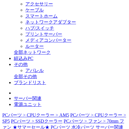
アクセサリー
ケーブル
スマートホーム
ネットワークアダプター
ハブ/スイッチ
プリントサーバー
メディアコンバーター
ルーター
全部ネットワーク
組込みPC
その他
アパレル
全部その他
ブランドリスト
サーバー関連
電源ユニット
PCパーツ > CPUクーラー > AM5
PCパーツ > CPUクーラー >
SP5
PCパーツ > SSDクーラー
PCパーツ > ファン > 70mm フ
ァン
★サマーセール★
PCパーツ
水冷パーツ
サーバー関連