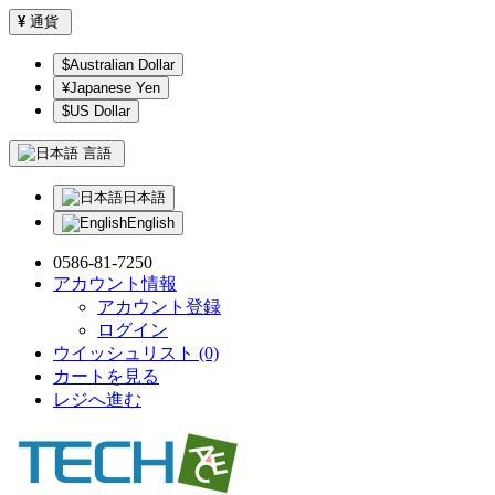
¥
通貨
$Australian Dollar
¥Japanese Yen
$US Dollar
言語
日本語
English
0586-81-7250
アカウント情報
アカウント登録
ログイン
ウイッシュリスト (0)
カートを見る
レジへ進む