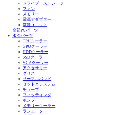
ドライブ・ストレージ
ファン
メモリー
電源アダプター
電源ユニット
全部PCパーツ
水冷パーツ
CPUクーラー
GPUクーラー
HDDクーラー
SSDクーラー
VGAクーラー
アクセサリー
グリス
サーマルパッド
セットとシステム
チューブ
フィッティング
ポンプ
メモリークーラー
ラジエーター