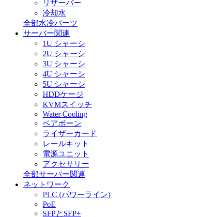
リザーバー
冷却水
全部水冷パーツ
サーバー関連
1U シャーシ
2U シャーシ
3U シャーシ
4U シャーシ
5U シャーシ
HDDケージ
KVMスイッチ
Water Cooling
ベアボーン
ライザーカード
レールキット
電源ユニット
アクセサリー
全部サーバー関連
ネットワーク
PLC (パワーライン)
PoE
SFPとSFP+