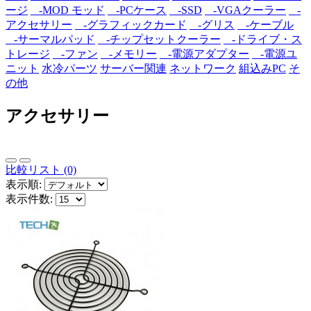
ージ
-MOD モッド
-PCケース
-SSD
-VGAクーラー
-
アクセサリー
-グラフィックカード
-グリス
-ケーブル
-サーマルパッド
-チップセットクーラー
-ドライブ・ス
トレージ
-ファン
-メモリー
-電源アダプター
-電源ユ
ニット
水冷パーツ
サーバー関連
ネットワーク
組込みPC
そ
の他
アクセサリー
比較リスト (0)
表示順:
表示件数: