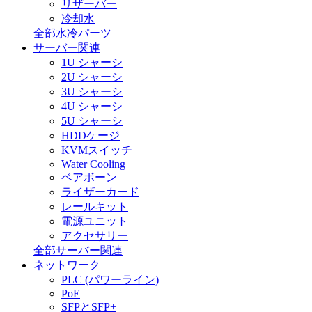
リザーバー
冷却水
全部水冷パーツ
サーバー関連
1U シャーシ
2U シャーシ
3U シャーシ
4U シャーシ
5U シャーシ
HDDケージ
KVMスイッチ
Water Cooling
ベアボーン
ライザーカード
レールキット
電源ユニット
アクセサリー
全部サーバー関連
ネットワーク
PLC (パワーライン)
PoE
SFPとSFP+