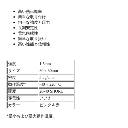
高い熱伝導率
簡単な取り付け
均一な強度と圧力
長期安定性
電気絶縁性
簡単な取り扱い
高い性能と信頼性
強度
1.5mm
サイズ
50 x 50mm
密度
3.2g/cm3
動作温度*
-40 ~ 220 °C
硬度
20-40 SHORE
導電性
いいえ
カラー
ピンク＆赤
*最小および最大動作温度。