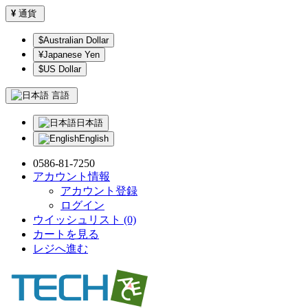
¥
通貨
$Australian Dollar
¥Japanese Yen
$US Dollar
言語
日本語
English
0586-81-7250
アカウント情報
アカウント登録
ログイン
ウイッシュリスト (0)
カートを見る
レジへ進む