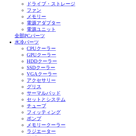
ドライブ・ストレージ
ファン
メモリー
電源アダプター
電源ユニット
全部PCパーツ
水冷パーツ
CPUクーラー
GPUクーラー
HDDクーラー
SSDクーラー
VGAクーラー
アクセサリー
グリス
サーマルパッド
セットとシステム
チューブ
フィッティング
ポンプ
メモリークーラー
ラジエーター