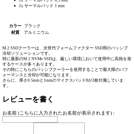
1x サーマルパッド 0,5 mm
1x サーマルパッド 1 mm
カラー
ブラック
材質
アルミニウム
M.2 SSDクーラーは、次世代フォームファクター SSD用のパッシブ
冷却ソリューションです。
特に最新のM.2 NVMe SSDは、厳しい環境において使用中に高熱を発
するケースが多々あります。
その時にこちらのパッシブクーラーを使用することで
最大限のパフ
ォーマンスと冷却が可能になります。
さらに、厚さ0.5mmと1mmのマイナスパッド8が2枚付属していま
す。
レビューを書く
お名前 (こちらに入力されたお名前が表示されます) :