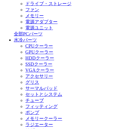
ドライブ・ストレージ
ファン
メモリー
電源アダプター
電源ユニット
全部PCパーツ
水冷パーツ
CPUクーラー
GPUクーラー
HDDクーラー
SSDクーラー
VGAクーラー
アクセサリー
グリス
サーマルパッド
セットとシステム
チューブ
フィッティング
ポンプ
メモリークーラー
ラジエーター