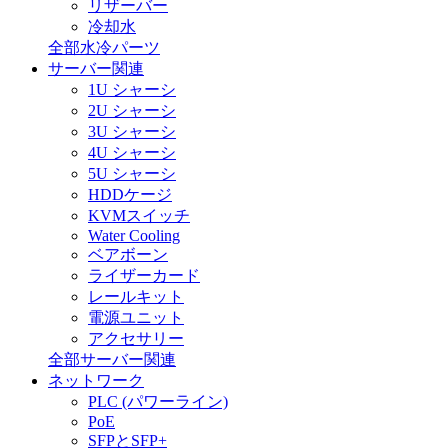
リザーバー
冷却水
全部水冷パーツ
サーバー関連
1U シャーシ
2U シャーシ
3U シャーシ
4U シャーシ
5U シャーシ
HDDケージ
KVMスイッチ
Water Cooling
ベアボーン
ライザーカード
レールキット
電源ユニット
アクセサリー
全部サーバー関連
ネットワーク
PLC (パワーライン)
PoE
SFPとSFP+