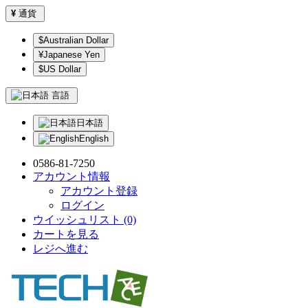
¥
通貨
$Australian Dollar
¥Japanese Yen
$US Dollar
言語
日本語
English
0586-81-7250
アカウント情報
アカウント登録
ログイン
ウイッシュリスト (0)
カートを見る
レジへ進む