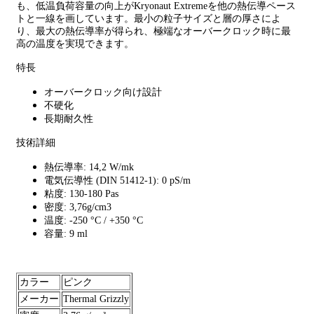
も、低温負荷容量の向上がKryonaut Extremeを他の熱伝導ペース
トと一線を画しています。最小の粒子サイズと層の厚さによ
り、最大の熱伝導率が得られ、極端なオーバークロック時に最
高の温度を実現できます。
特長
オーバークロック向け設計
不硬化
長期耐久性
技術詳細
熱伝導率: 14,2 W/mk
電気伝導性 (DIN 51412-1): 0 pS/m
粘度: 130-180 Pas
密度: 3,76g/cm3
温度: -250 °C / +350 °C
容量: 9 ml
カラー
ピンク
メーカー
Thermal Grizzly