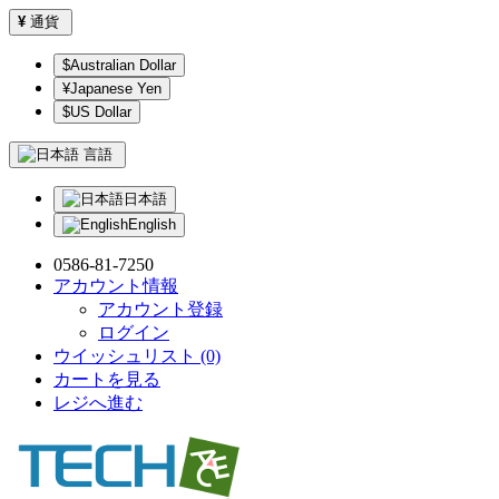
¥
通貨
$Australian Dollar
¥Japanese Yen
$US Dollar
言語
日本語
English
0586-81-7250
アカウント情報
アカウント登録
ログイン
ウイッシュリスト (0)
カートを見る
レジへ進む