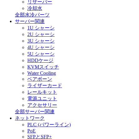
リザーバー
冷却水
全部水冷パーツ
サーバー関連
1U シャーシ
2U シャーシ
3U シャーシ
4U シャーシ
5U シャーシ
HDDケージ
KVMスイッチ
Water Cooling
ベアボーン
ライザーカード
レールキット
電源ユニット
アクセサリー
全部サーバー関連
ネットワーク
PLC (パワーライン)
PoE
SFPとSFP+