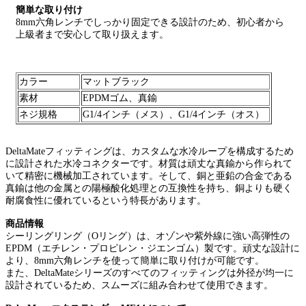
簡単な取り付け
8mm六角レンチでしっかり固定できる設計のため、初心者から
上級者まで安心して取り扱えます。
カラー
マットブラック
素材
EPDMゴム、真鍮
ネジ規格
G1/4インチ（メス）、G1/4インチ（オス）
DeltaMateフィッティングは、カスタムな水冷ループを構成するため
に設計された水冷コネクターです。材質は頑丈な真鍮から作られて
いて精密に機械加工されています。そして、銅と亜鉛の合金である
真鍮は他の金属との陽極酸化処理との互換性を持ち、銅よりも硬く
耐腐食性に優れているという特長があります。
商品情報
シーリングリング（Oリング）は、オゾンや紫外線に強い高弾性の
EPDM（エチレン・プロピレン・ジエンゴム）製です。頑丈な設計に
より、8mm六角レンチを使って簡単に取り付けが可能です。
また、DeltaMateシリーズのすべてのフィッティングは外径が均一に
設計されているため、スムーズに組み合わせて使用できます。