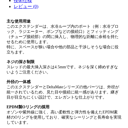
技術仕様
レビュー (0)
主な使用用途
このエクステンダーは、水冷ループ内のポート（例：水冷ブロ
ック、ラジエーター、ポンプなどの接続口）とフィッティング
（チューブ接続部）の間に挿入し、物理的な距離に余裕を持た
せるために使用します。
特に、スペースが狭い場合や他の部品と干渉しそうな場合に役
立ちます。
ネジの深さ制限
スレッドの最大挿入深さは4.5mmです。ネジを深く締めすぎな
いようご注意ください。
外径の一体感
このエクステンダーとDeltaMateシリーズの他パーツは、外径が
統一されているため、見た目や接続に統一感があります。継ぎ
目が目立ちにくい設計で、エレガントな仕上がりです。
EPDM製Oリングの採用
オゾンや紫外線に強く、高い柔軟性と弾力性を備えたEPDM素
材のOリングを使用しており、確実なシーリングと長寿命を実現
しています。