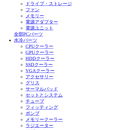
ドライブ・ストレージ
ファン
メモリー
電源アダプター
電源ユニット
全部PCパーツ
水冷パーツ
CPUクーラー
GPUクーラー
HDDクーラー
SSDクーラー
VGAクーラー
アクセサリー
グリス
サーマルパッド
セットとシステム
チューブ
フィッティング
ポンプ
メモリークーラー
ラジエーター