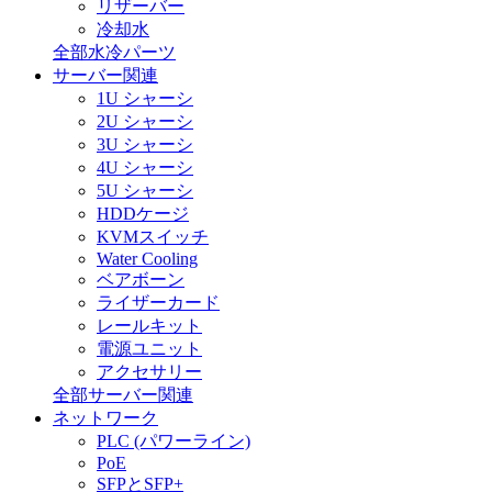
リザーバー
冷却水
全部水冷パーツ
サーバー関連
1U シャーシ
2U シャーシ
3U シャーシ
4U シャーシ
5U シャーシ
HDDケージ
KVMスイッチ
Water Cooling
ベアボーン
ライザーカード
レールキット
電源ユニット
アクセサリー
全部サーバー関連
ネットワーク
PLC (パワーライン)
PoE
SFPとSFP+