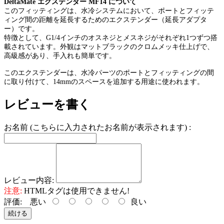
DeltaMate エクステンダー MF14 について
このフィッティングは、水冷システムにおいて、ポートとフィッテ
ィング間の距離を延長するためのエクステンダー（延長アダプタ
ー）です。
特徴として、G1/4インチのオスネジとメスネジがそれぞれ1つずつ搭
載されています。外観はマットブラックのクロムメッキ仕上げで、
高級感があり、手入れも簡単です。
このエクステンダーは、水冷パーツのポートとフィッティングの間
に取り付けて、14mmのスペースを追加する用途に使われます。
レビューを書く
お名前 (こちらに入力されたお名前が表示されます) :
レビュー内容:
注意:
HTMLタグは使用できません!
評価:
悪い
良い
続ける