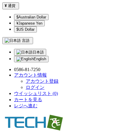
¥
通貨
$Australian Dollar
¥Japanese Yen
$US Dollar
言語
日本語
English
0586-81-7250
アカウント情報
アカウント登録
ログイン
ウイッシュリスト (0)
カートを見る
レジへ進む