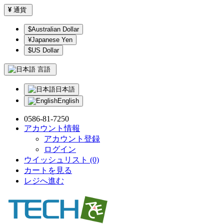
¥
通貨
$Australian Dollar
¥Japanese Yen
$US Dollar
言語
日本語
English
0586-81-7250
アカウント情報
アカウント登録
ログイン
ウイッシュリスト (0)
カートを見る
レジへ進む