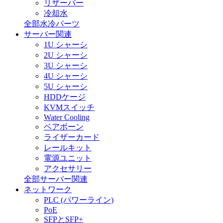
リザーバー
冷却水
全部水冷パーツ
サーバー関連
1U シャーシ
2U シャーシ
3U シャーシ
4U シャーシ
5U シャーシ
HDDケージ
KVMスイッチ
Water Cooling
ベアボーン
ライザーカード
レールキット
電源ユニット
アクセサリー
全部サーバー関連
ネットワーク
PLC (パワーライン)
PoE
SFPとSFP+