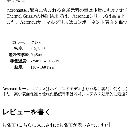
Aeronautsの配合に含まれる金属元素の量は少量にもか
Thermal Grizzlyの検証結果では、Aeronautシリ
また、Aeronautサーマルグリスはコンポーネント表面
カラー:
グレイ
密度:
2.6g/cm³
電気伝導率:
0 pS/m
稼働温度:
-250°C ～ +350°C
粘度:
110 - 160 Pa⋅s
Aeronaut サーマルグリスはハイエンドモデルより非常に容易に使
また、高い表面保護と優れた熱伝導率は冷却システムを効果的に最適
レビューを書く
お名前 (こちらに入力されたお名前が表示されます) :