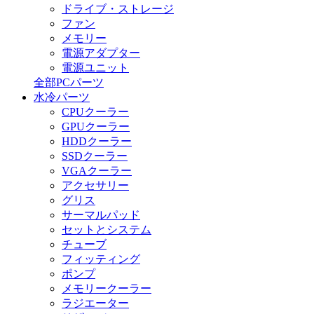
ドライブ・ストレージ
ファン
メモリー
電源アダプター
電源ユニット
全部PCパーツ
水冷パーツ
CPUクーラー
GPUクーラー
HDDクーラー
SSDクーラー
VGAクーラー
アクセサリー
グリス
サーマルパッド
セットとシステム
チューブ
フィッティング
ポンプ
メモリークーラー
ラジエーター