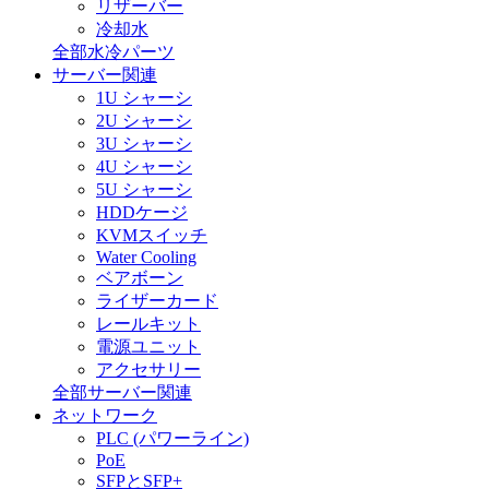
リザーバー
冷却水
全部水冷パーツ
サーバー関連
1U シャーシ
2U シャーシ
3U シャーシ
4U シャーシ
5U シャーシ
HDDケージ
KVMスイッチ
Water Cooling
ベアボーン
ライザーカード
レールキット
電源ユニット
アクセサリー
全部サーバー関連
ネットワーク
PLC (パワーライン)
PoE
SFPとSFP+