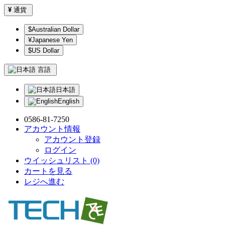
¥
通貨
$Australian Dollar
¥Japanese Yen
$US Dollar
言語
日本語
English
0586-81-7250
アカウント情報
アカウント登録
ログイン
ウイッシュリスト (0)
カートを見る
レジへ進む