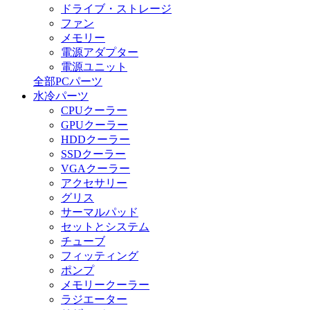
ドライブ・ストレージ
ファン
メモリー
電源アダプター
電源ユニット
全部PCパーツ
水冷パーツ
CPUクーラー
GPUクーラー
HDDクーラー
SSDクーラー
VGAクーラー
アクセサリー
グリス
サーマルパッド
セットとシステム
チューブ
フィッティング
ポンプ
メモリークーラー
ラジエーター