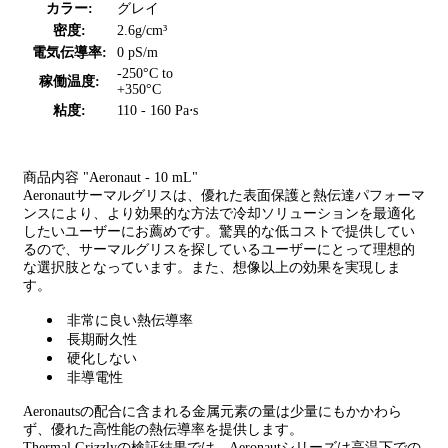
カラー:
グレイ
密度:
2.6g/cm³
電気伝導率:
0 pS/m
-250°C to
稼働温度:
+350°C
粘度:
110 - 160 Pa⋅s
商品内容 "Aeronaut - 10 mL"
Aeronautサーマルグリスは、優れた表面保護と熱伝達パフォーマ
ンスにより、より効果的な方法で冷却ソリューションを最適化
したいユーザーにお薦めです。驚異的な低コストで提供してい
るので、サーマルグリスを探しているユーザーにとって理想的
な選択肢となっています。また、想像以上の効果を実現しま
す。
非常に良い熱伝導率
長期耐久性
硬化しない
非導電性
Aeronautsの配合に含まれる金属元素の量は少量にもかかわら
ず、優れた高性能の熱伝導率を提供します。
Thermal Grizzlyの検証結果では、Aeronautシリーズは高温下での