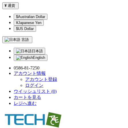
¥
通貨
$Australian Dollar
¥Japanese Yen
$US Dollar
言語
日本語
English
0586-81-7250
アカウント情報
アカウント登録
ログイン
ウイッシュリスト (0)
カートを見る
レジへ進む