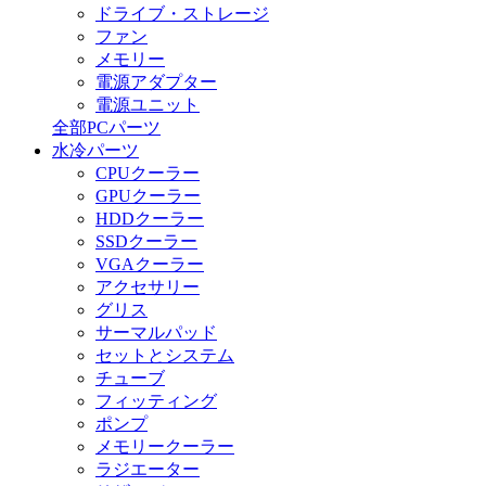
ドライブ・ストレージ
ファン
メモリー
電源アダプター
電源ユニット
全部PCパーツ
水冷パーツ
CPUクーラー
GPUクーラー
HDDクーラー
SSDクーラー
VGAクーラー
アクセサリー
グリス
サーマルパッド
セットとシステム
チューブ
フィッティング
ポンプ
メモリークーラー
ラジエーター