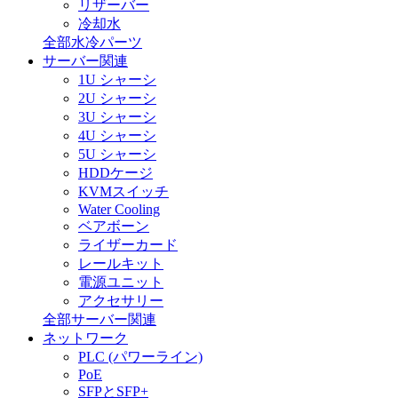
リザーバー
冷却水
全部水冷パーツ
サーバー関連
1U シャーシ
2U シャーシ
3U シャーシ
4U シャーシ
5U シャーシ
HDDケージ
KVMスイッチ
Water Cooling
ベアボーン
ライザーカード
レールキット
電源ユニット
アクセサリー
全部サーバー関連
ネットワーク
PLC (パワーライン)
PoE
SFPとSFP+