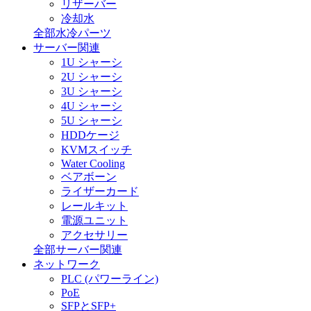
リザーバー
冷却水
全部水冷パーツ
サーバー関連
1U シャーシ
2U シャーシ
3U シャーシ
4U シャーシ
5U シャーシ
HDDケージ
KVMスイッチ
Water Cooling
ベアボーン
ライザーカード
レールキット
電源ユニット
アクセサリー
全部サーバー関連
ネットワーク
PLC (パワーライン)
PoE
SFPとSFP+