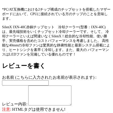
*PC/AT互換機における2チップ構成のチップセットを搭載したマザー
ボードにおいて、CPUに接続されている方のチップのことを意味し
ます。
SilenX IXN-40C赤銅チップセット 冷却クーラー(型番：IXN-40C)
は、最先端技術をいくチップセット冷却クーラーです。そして、 冷
却クーラーといえば間違いなくSilenX！総合的な冷却性能、使い勝
手、実売価格を含めたコストパフォーマンスを考慮しました。 高性
能な40mmの冷却ファンは驚異的な静粛性能と最新システム搭載によ
り、ヒートシンクを素早く冷却します。また、最大の パフォーマン
スはLEDファンを完備している優れものです！
レビューを書く
お名前 (こちらに入力されたお名前が表示されます) :
レビュー内容:
注意:
HTMLタグは使用できません!