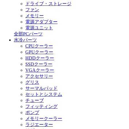
ドライブ・ストレージ
ファン
メモリー
電源アダプター
電源ユニット
全部PCパーツ
水冷パーツ
CPUクーラー
GPUクーラー
HDDクーラー
SSDクーラー
VGAクーラー
アクセサリー
グリス
サーマルパッド
セットとシステム
チューブ
フィッティング
ポンプ
メモリークーラー
ラジエーター