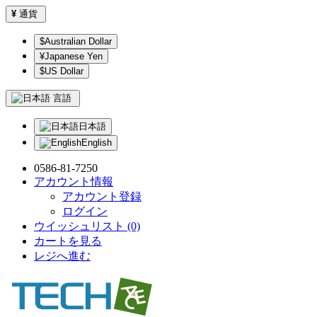
¥
通貨
$Australian Dollar
¥Japanese Yen
$US Dollar
言語
日本語
English
0586-81-7250
アカウント情報
アカウント登録
ログイン
ウイッシュリスト (0)
カートを見る
レジへ進む