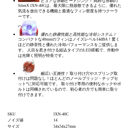
ピュアな赤銅ヒートシンク！
純粋な赤銅の
SilenX IXN-40Cは、最大限に熱放散できるように、優れた
気流を放出できる機能と最適なフィン密度を持つクーラ
ーです。
優れた静粛性能と高性能な冷却システム！
コンパクトな40mmのフィンはノイズレベル14dBA！驚く
ほどの静音性と優れた冷却パフォーマンスをご提供しま
す。 人目を惹き付ける組込タイプのLED搭載で、作動中
は光輝く照明が特長です。
幅広い互換性！
取り付け穴やスプリング取
付けは問題なし！ほとんどのノールブリッジ・チップセ
ット*に対応可能です。 取り付け専用の便利なホックやボ
ルトは同梱されているので、初心者の方でも簡単に取り
付けできます。
SKU
IXN-40C
ノイズ値
14
サイズ
54x54x27mm