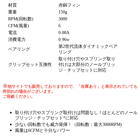
材質
赤銅フィン
重量
150g
RPM(回転数)
3000
CFM(風量)
6
電流
0.08A
消費電力
0.96w
第2世代流体ダイナミックベア
ベアリング
リング
取り付け穴やスプリング取り
クリップセット互換性
付けは大部分のノールブリッ
ジ・チップセットに対応
※
他サイトでも販売しておりますので、「在庫あり」と表示されていても
売切れの場合がございます。
ご容赦ください。
取り付け穴やスプリング取付けは問題なし！ほとんどのノール
ブリッジ・チップセット*に対応
少ない回転数でも威力発揮！（回転数：最大3000RPM)
風量は6CFMと十分なパワー