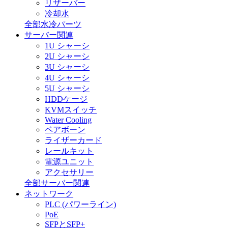
リザーバー
冷却水
全部水冷パーツ
サーバー関連
1U シャーシ
2U シャーシ
3U シャーシ
4U シャーシ
5U シャーシ
HDDケージ
KVMスイッチ
Water Cooling
ベアボーン
ライザーカード
レールキット
電源ユニット
アクセサリー
全部サーバー関連
ネットワーク
PLC (パワーライン)
PoE
SFPとSFP+