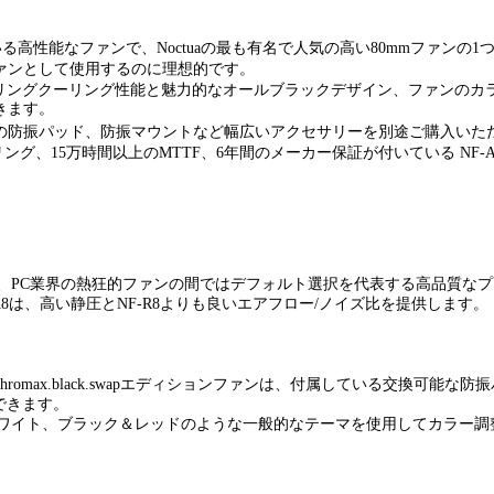
高性能なファンで、Noctuaの最も有名で人気の高い80mmファンの1
ァンとして使用するのに理想的です。
-A8のシグナリングクーリング性能と魅力的なオールブラックデザイン、ファ
きます。
の防振パッド、防振マウントなど幅広いアクセサリーを別途ご購入いた
ング、15万時間以上のMTTF、6年間のメーカー保証が付いている NF-A8 PW
ンは、PC業界の熱狂的ファンの間ではデフォルト選択を代表する高品質なプ
8は、高い静圧とNF-R8よりも良いエアフロー/ノイズ比を提供します。
chromax.black.swapエディションファンは、付属している交換
できます。
ワイト、ブラック＆レッドのような一般的なテーマを使用してカラー調