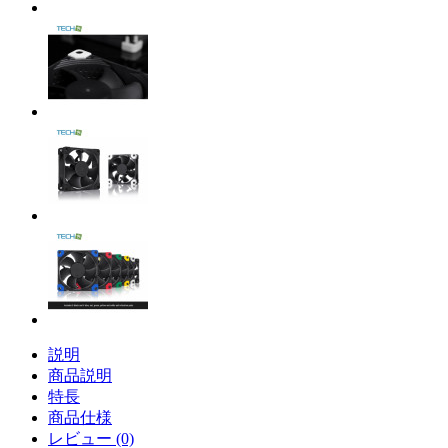
説明
商品説明
特長
商品仕様
レビュー (0)