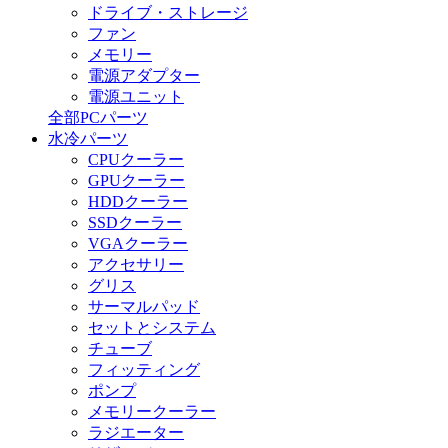
ドライブ・ストレージ
ファン
メモリー
電源アダプター
電源ユニット
全部PCパーツ
水冷パーツ
CPUクーラー
GPUクーラー
HDDクーラー
SSDクーラー
VGAクーラー
アクセサリー
グリス
サーマルパッド
セットとシステム
チューブ
フィッティング
ポンプ
メモリークーラー
ラジエーター