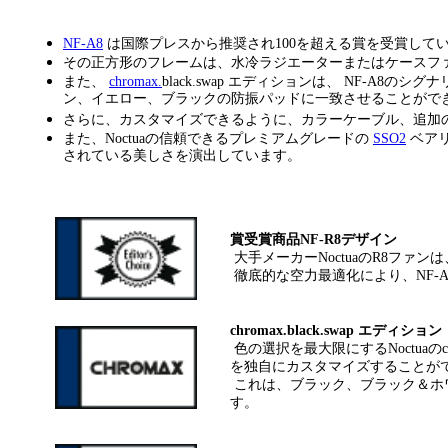
NF-A8
は国際プレスから推奨され100を超える賞を受賞している
その正方形のフレームは、水冷ラジエーターまたはケースフ
また、
chromax.
black.swap エディションは、 NF
ン、イエロー、ブラックの防振パッドに一致させることがで
さらに、カスタマイズできるように、カラーケーブル、追加
また、Noctuaの信頼できるプレミアムグレードの
SSO2
ベアリ
されている美しさを演出しています。
賞受賞商品NF-R8デザイン
大手メーカーNoctuaのR8ファ
徹底的な空力最適化により、NF-A
chromax.black.swap エディション
色の選択を最大限にするNoctuaの
を独自にカスタマイズすることが
これは、ブラック、ブラック＆ホ
す。