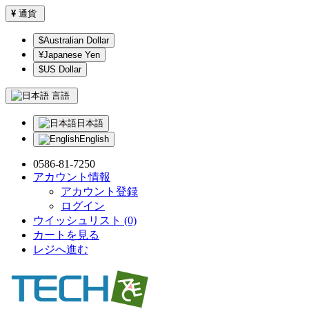
¥
通貨
$Australian Dollar
¥Japanese Yen
$US Dollar
言語
日本語
English
0586-81-7250
アカウント情報
アカウント登録
ログイン
ウイッシュリスト (0)
カートを見る
レジへ進む