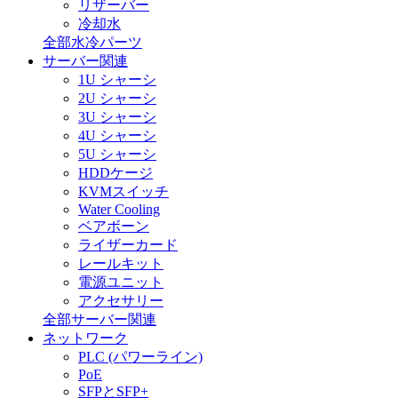
リザーバー
冷却水
全部水冷パーツ
サーバー関連
1U シャーシ
2U シャーシ
3U シャーシ
4U シャーシ
5U シャーシ
HDDケージ
KVMスイッチ
Water Cooling
ベアボーン
ライザーカード
レールキット
電源ユニット
アクセサリー
全部サーバー関連
ネットワーク
PLC (パワーライン)
PoE
SFPとSFP+