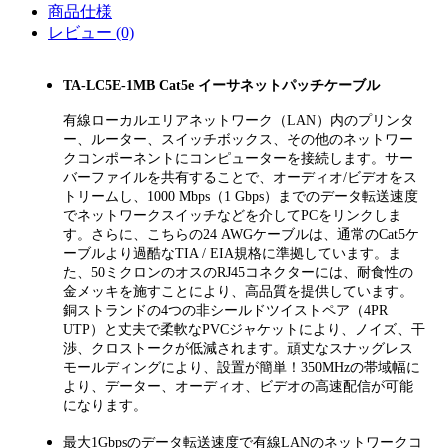
商品仕様
レビュー (0)
TA-LC5E-1MB Cat5e イーサネットパッチケーブル
有線ローカルエリアネットワーク（LAN）内のプリンタ
ー、ルーター、スイッチボックス、その他のネットワー
クコンポーネントにコンピューターを接続します。サー
バーファイルを共有することで、オーディオ/ビデオをス
トリームし、1000 Mbps（1 Gbps）までのデータ転送速度
でネットワークスイッチなどを介してPCをリンクしま
す。さらに、こちらの24 AWGケーブルは、通常のCat5ケ
ーブルより過酷なTIA / EIA規格に準拠しています。ま
た、50ミクロンのオスのRJ45コネクターには、耐食性の
金メッキを施すことにより、高品質を提供しています。
銅ストランドの4つの非シールドツイストペア（4PR
UTP）と丈夫で柔軟なPVCジャケットにより、ノイズ、干
渉、クロストークが低減されます。頑丈なスナッグレス
モールディングにより、設置が簡単！350MHzの帯域幅に
より、データー、オーディオ、ビデオの高速配信が可能
になります。
最大1Gbpsのデータ転送速度で有線LANのネットワークコ