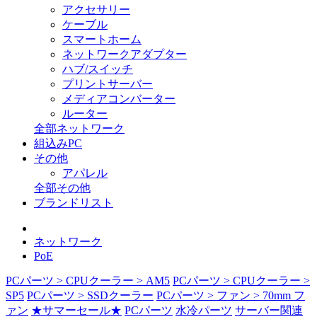
アクセサリー
ケーブル
スマートホーム
ネットワークアダプター
ハブ/スイッチ
プリントサーバー
メディアコンバーター
ルーター
全部ネットワーク
組込みPC
その他
アパレル
全部その他
ブランドリスト
ネットワーク
PoE
PCパーツ > CPUクーラー > AM5
PCパーツ > CPUクーラー >
SP5
PCパーツ > SSDクーラー
PCパーツ > ファン > 70mm フ
ァン
★サマーセール★
PCパーツ
水冷パーツ
サーバー関連