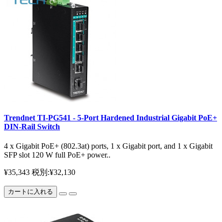
Trendnet TI-PG541 - 5-Port Hardened Industrial Gigabit PoE+
DIN-Rail Switch
4 x Gigabit PoE+ (802.3at) ports, 1 x Gigabit port, and 1 x Gigabit
SFP slot 120 W full PoE+ power..
¥35,343
税別:¥32,130
カートに入れる