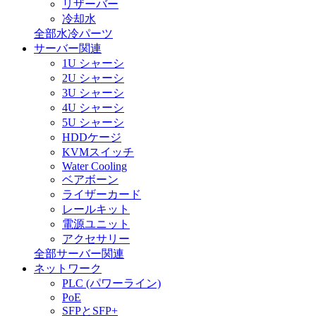
リザーバー
冷却水
全部水冷パーツ
サーバー関連
1U シャーシ
2U シャーシ
3U シャーシ
4U シャーシ
5U シャーシ
HDDケージ
KVMスイッチ
Water Cooling
ベアボーン
ライザーカード
レールキット
電源ユニット
アクセサリー
全部サーバー関連
ネットワーク
PLC (パワーライン)
PoE
SFPとSFP+