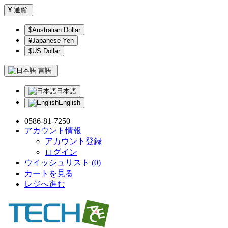
¥
通貨
$Australian Dollar
¥Japanese Yen
$US Dollar
言語
日本語
English
0586-81-7250
アカウント情報
アカウント登録
ログイン
ウイッシュリスト (0)
カートを見る
レジへ進む