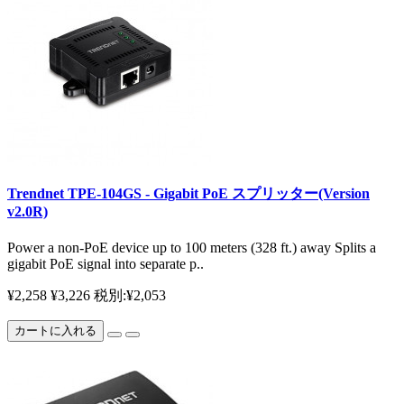
Trendnet TPE-104GS - Gigabit PoE スプリッター(Version
v2.0R)
Power a non-PoE device up to 100 meters (328 ft.) away Splits a
gigabit PoE signal into separate p..
¥2,258
¥3,226
税別:¥2,053
カートに入れる