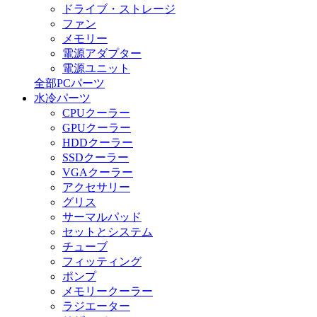
ドライブ・ストレージ
ファン
メモリー
電源アダプター
電源ユニット
全部PCパーツ
水冷パーツ
CPUクーラー
GPUクーラー
HDDクーラー
SSDクーラー
VGAクーラー
アクセサリー
グリス
サーマルパッド
セットとシステム
チューブ
フィッティング
ポンプ
メモリークーラー
ラジエーター