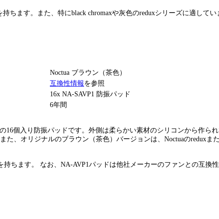
互換性を持ちます。また、特にblack chromaxや灰色のreduxシリー
Noctua ブラウン（茶色）
互換性情報
を参照
16x NA-SAVP1 防振パッド
6年間
の16個入り防振パッドです。外側は柔らかい素材のシリコンから作ら
また、オリジナルのブラウン（茶色）バージョンは、Noctuaのreduxま
性を持ちます。 なお、NA-AVP1パッドは他社メーカーのファンとの互