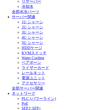
リザーバー
冷却水
全部水冷パーツ
サーバー関連
1U シャーシ
2U シャーシ
3U シャーシ
4U シャーシ
5U シャーシ
HDDケージ
KVMスイッチ
Water Cooling
ベアボーン
ライザーカード
レールキット
電源ユニット
アクセサリー
全部サーバー関連
ネットワーク
PLC (パワーライン)
PoE
SFPとSFP+