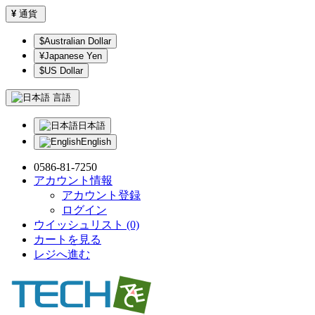
¥
通貨
$Australian Dollar
¥Japanese Yen
$US Dollar
言語
日本語
English
0586-81-7250
アカウント情報
アカウント登録
ログイン
ウイッシュリスト (0)
カートを見る
レジへ進む