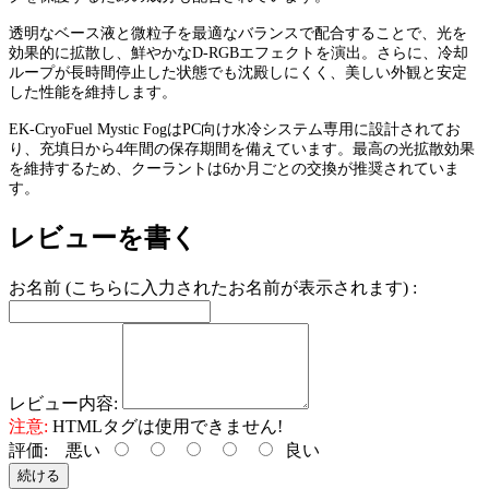
透明なベース液と微粒子を最適なバランスで配合することで、光を
効果的に拡散し、鮮やかなD-RGBエフェクトを演出。さらに、冷却
ループが長時間停止した状態でも沈殿しにくく、美しい外観と安定
した性能を維持します。
EK-CryoFuel Mystic FogはPC向け水冷システム専用に設計されてお
り、充填日から4年間の保存期間を備えています。最高の光拡散効果
を維持するため、クーラントは6か月ごとの交換が推奨されていま
す。
レビューを書く
お名前 (こちらに入力されたお名前が表示されます) :
レビュー内容:
注意:
HTMLタグは使用できません!
評価:
悪い
良い
続ける