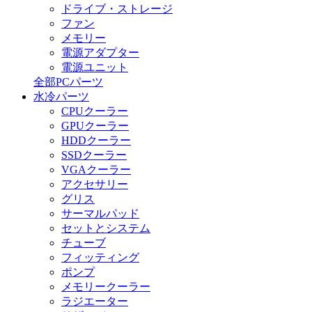
ドライブ・ストレージ
ファン
メモリー
電源アダプター
電源ユニット
全部PCパーツ
水冷パーツ
CPUクーラー
GPUクーラー
HDDクーラー
SSDクーラー
VGAクーラー
アクセサリー
グリス
サーマルパッド
セットとシステム
チューブ
フィッティング
ポンプ
メモリークーラー
ラジエーター