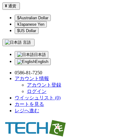
¥
通貨
$Australian Dollar
¥Japanese Yen
$US Dollar
言語
日本語
English
0586-81-7250
アカウント情報
アカウント登録
ログイン
ウイッシュリスト (0)
カートを見る
レジへ進む