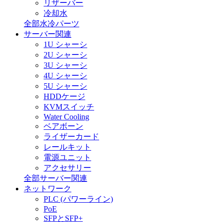
リザーバー
冷却水
全部水冷パーツ
サーバー関連
1U シャーシ
2U シャーシ
3U シャーシ
4U シャーシ
5U シャーシ
HDDケージ
KVMスイッチ
Water Cooling
ベアボーン
ライザーカード
レールキット
電源ユニット
アクセサリー
全部サーバー関連
ネットワーク
PLC (パワーライン)
PoE
SFPとSFP+