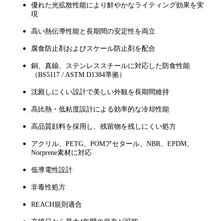
優れた光拡散性能により鮮やかなライティング効果を実
現
高い熱伝導性能と長期間の安定性を両立
腐食防止剤およびスケール防止剤を配合
銅、真鍮、ステンレススチールに対応した防食性能
（BS5117 / ASTM D1384準拠）
沈殿しにくい設計で美しい外観を長期間維持
高比熱・低粘度設計による効率的な冷却性能
高品質顔料を採用し、残留物を残しにくい処方
アクリル、PETG、POMアセタール、NBR、EPDM、
Norprene素材に対応
低導電性設計
非毒性処方
REACH規則適合