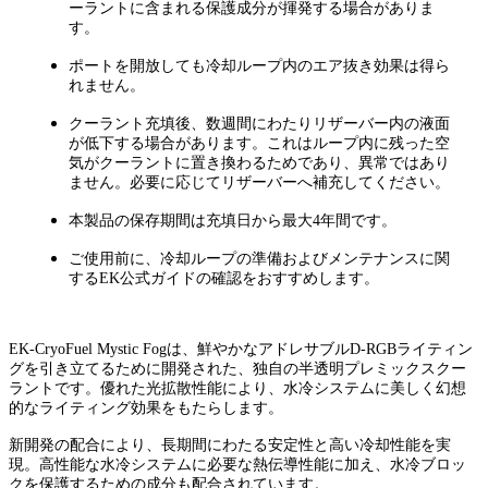
ーラントに含まれる保護成分が揮発する場合がありま
す。
ポートを開放しても冷却ループ内のエア抜き効果は得ら
れません。
クーラント充填後、数週間にわたりリザーバー内の液面
が低下する場合があります。これはループ内に残った空
気がクーラントに置き換わるためであり、異常ではあり
ません。必要に応じてリザーバーへ補充してください。
本製品の保存期間は充填日から最大4年間です。
ご使用前に、冷却ループの準備およびメンテナンスに関
するEK公式ガイドの確認をおすすめします。
EK-CryoFuel Mystic Fogは、鮮やかなアドレサブルD-RGBライティン
グを引き立てるために開発された、独自の半透明プレミックスクー
ラントです。優れた光拡散性能により、水冷システムに美しく幻想
的なライティング効果をもたらします。
新開発の配合により、長期間にわたる安定性と高い冷却性能を実
現。高性能な水冷システムに必要な熱伝導性能に加え、水冷ブロッ
クを保護するための成分も配合されています。