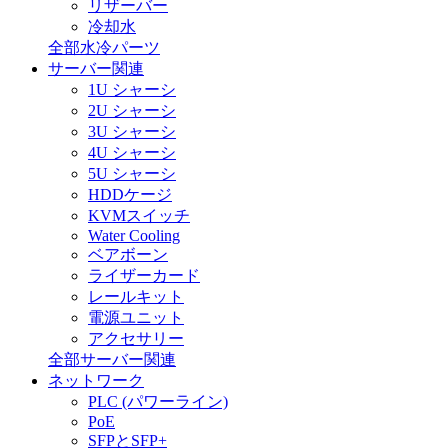
リザーバー
冷却水
全部水冷パーツ
サーバー関連
1U シャーシ
2U シャーシ
3U シャーシ
4U シャーシ
5U シャーシ
HDDケージ
KVMスイッチ
Water Cooling
ベアボーン
ライザーカード
レールキット
電源ユニット
アクセサリー
全部サーバー関連
ネットワーク
PLC (パワーライン)
PoE
SFPとSFP+