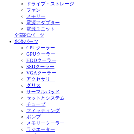
ドライブ・ストレージ
ファン
メモリー
電源アダプター
電源ユニット
全部PCパーツ
水冷パーツ
CPUクーラー
GPUクーラー
HDDクーラー
SSDクーラー
VGAクーラー
アクセサリー
グリス
サーマルパッド
セットとシステム
チューブ
フィッティング
ポンプ
メモリークーラー
ラジエーター