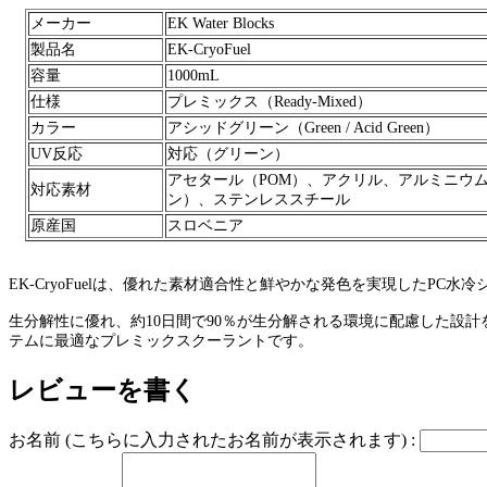
メーカー
EK Water Blocks
製品名
EK-CryoFuel
容量
1000mL
仕様
プレミックス（Ready-Mixed）
カラー
アシッドグリーン（Green / Acid Green）
UV反応
対応（グリーン）
アセタール（POM）、アクリル、アルミニウム
対応素材
ン）、ステンレススチール
原産国
スロベニア
EK-CryoFuelは、優れた素材適合性と鮮やかな発色を実現したPC
生分解性に優れ、約10日間で90％が生分解される環境に配慮した設
テムに最適なプレミックスクーラントです。
レビューを書く
お名前 (こちらに入力されたお名前が表示されます) :