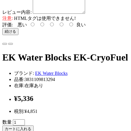
レビュー内容:
注意:
HTMLタグは使用できません!
評価:
悪い
良い
続ける
EK Water Blocks EK-C
ブランド:
EK Water Blocks
品番:3831109813294
在庫:在庫あり
¥5,336
税別:¥4,851
数量
カートに入れる