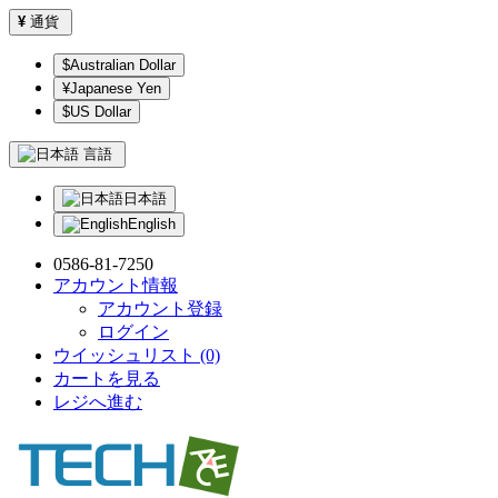
¥
通貨
$Australian Dollar
¥Japanese Yen
$US Dollar
言語
日本語
English
0586-81-7250
アカウント情報
アカウント登録
ログイン
ウイッシュリスト (0)
カートを見る
レジへ進む