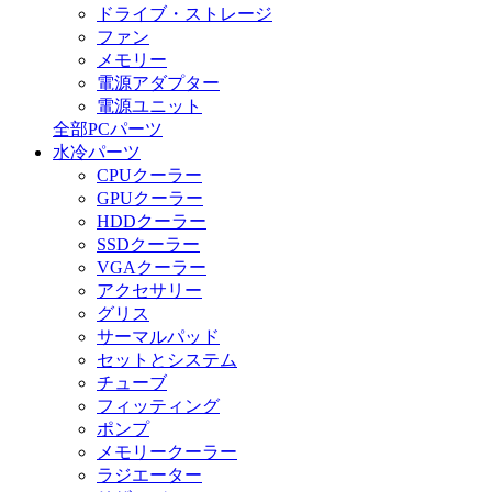
ドライブ・ストレージ
ファン
メモリー
電源アダプター
電源ユニット
全部PCパーツ
水冷パーツ
CPUクーラー
GPUクーラー
HDDクーラー
SSDクーラー
VGAクーラー
アクセサリー
グリス
サーマルパッド
セットとシステム
チューブ
フィッティング
ポンプ
メモリークーラー
ラジエーター