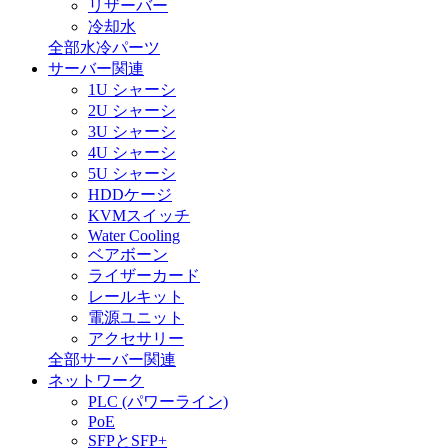
リザーバー
冷却水
全部水冷パーツ
サーバー関連
1U シャーシ
2U シャーシ
3U シャーシ
4U シャーシ
5U シャーシ
HDDケージ
KVMスイッチ
Water Cooling
ベアボーン
ライザーカード
レールキット
電源ユニット
アクセサリー
全部サーバー関連
ネットワーク
PLC (パワーライン)
PoE
SFPとSFP+