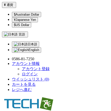
¥
通貨
$Australian Dollar
¥Japanese Yen
$US Dollar
言語
日本語
English
0586-81-7250
アカウント情報
アカウント登録
ログイン
ウイッシュリスト (0)
カートを見る
レジへ進む