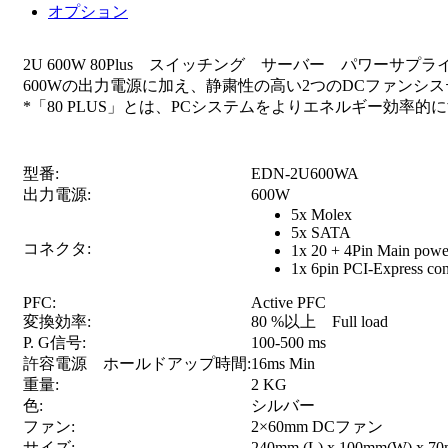
オプション
2U 600W 80Plus スイッチング サーバー パワーサ
600Wの出力電源に加え、静粛性の高い2つのDCファン
*「80 PLUS」とは、PCシステムをよりエネルギー効率
型番:
EDN-2U600WA
出力電源:
600W
5x Molex
5x SATA
コネクタ:
1x 20 + 4Pin Main powe
1x 6pin PCI-Express co
PFC:
Active PFC
変換効率:
80 %以上 Full load
P. G信号:
100-500 ms
許容電源 ホールドアップ時間:
16ms Min
重量:
2 KG
色:
シルバー
ファン:
2×60mm DCファン
サイズ:
240mm (L) x 100mm(W) x 7