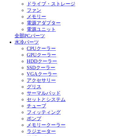
ドライブ・ストレージ
ファン
メモリー
電源アダプター
電源ユニット
全部PCパーツ
水冷パーツ
CPUクーラー
GPUクーラー
HDDクーラー
SSDクーラー
VGAクーラー
アクセサリー
グリス
サーマルパッド
セットとシステム
チューブ
フィッティング
ポンプ
メモリークーラー
ラジエーター