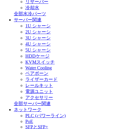
リザーバー
冷却水
全部水冷パーツ
サーバー関連
1U シャーシ
2U シャーシ
3U シャーシ
4U シャーシ
5U シャーシ
HDDケージ
KVMスイッチ
Water Cooling
ベアボーン
ライザーカード
レールキット
電源ユニット
アクセサリー
全部サーバー関連
ネットワーク
PLC (パワーライン)
PoE
SFPとSFP+