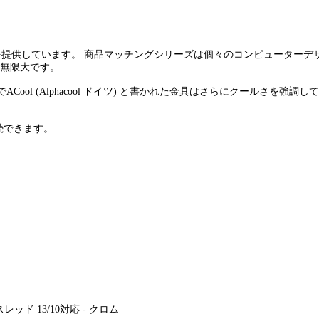
を提供しています。 商品マッチングシリーズは個々のコンピューターデ
せは無限大です。
l (Alphacool ドイツ) と書かれた金具はさらにクールさを強調し
接続できます。
 スレッド 13/10対応 - クロム