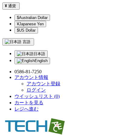
¥
通貨
$Australian Dollar
¥Japanese Yen
$US Dollar
言語
日本語
English
0586-81-7250
アカウント情報
アカウント登録
ログイン
ウイッシュリスト (0)
カートを見る
レジへ進む