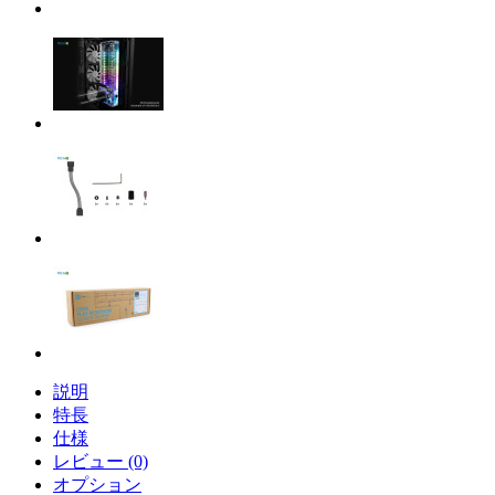
説明
特長
仕様
レビュー (0)
オプション