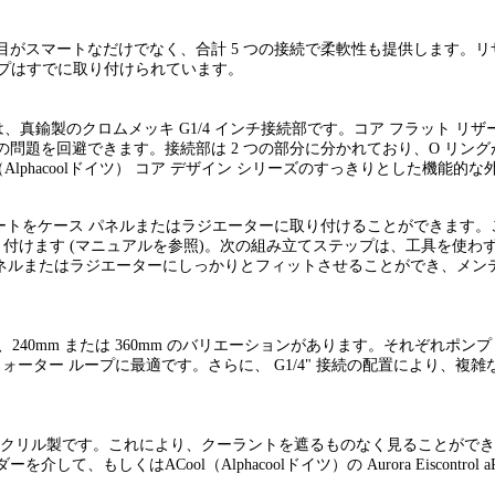
GB 照明で見た目がスマートなだけでなく、合計 5 つの接続で柔軟性も提供します。リザ
ンプはすでに取り付けられています。
は、真鍮製のクロムメッキ G1/4 インチ接続部です。コア フラット 
問題を回避できます。接続部は 2 つの部分に分かれており、O リン
（Alphacoolドイツ）
コア デザイン シリーズのすっきりとした機能的な
プレートをケース パネルまたはラジエーターに取り付けることができます。
す (マニュアルを参照)。次の組み立てステップは、工具を使わずDistro
パネルまたはラジエーターにしっかりとフィットさせることができ、メ
、240mm または 360mm のバリエーションがあります。それぞれポン
ウォーター ループに最適です。さらに、 G1/4" 接続の配置により、
品質のアクリル製です。これにより、クーラントを遮るものなく見ることができ
もしくはACool（Alphacoolドイツ）の Aurora Eiscontrol