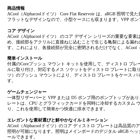
商品情報
ACool（Alphacoolドイツ）
Core Flat Reservoir は、aR
フラットなデザインなので、小型ケースにも収まります。VPP ポ
コア デザイン
ACool（Alphacoolドイツ）
のコア デザイン シリーズの重要な要素
め、接続部をアクリルに直接ねじ込むことで生じる亀裂による漏れの
す。これにより、各接続部が完全に密閉されるだけでなく、
ACool
簡単インストール
付属のCoreプッシュ マウント キットを使用して、ディストロ 
ルに取り付け、対応するメス ソケットをディストロ プレートに取り付けま
ツ）のプッシュ マウントにより、ディストロ プレートをケース 
す。
ゲームチェンジャー
一体型リザーバーと VPP または D5 ポンプ用のポンプトップがあり
レートは、CPU とグラフィックカードを同時に冷却するカスタム 
り、これを使用して簡単かつ快適に排水できます。
エレガントな素材選びと鮮やかなイルミネーション
ACool（Alphacoolドイツ）のコア ディストロ プレートは高
照明が可能になります。照明はメインボードのデジタル aRGB ヘッダーを介して、
ールできます。