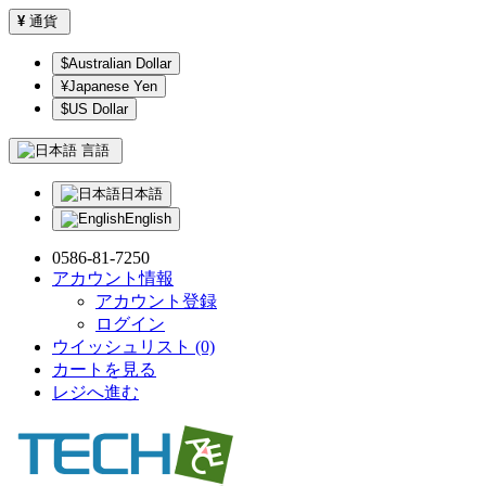
¥
通貨
$Australian Dollar
¥Japanese Yen
$US Dollar
言語
日本語
English
0586-81-7250
アカウント情報
アカウント登録
ログイン
ウイッシュリスト (0)
カートを見る
レジへ進む