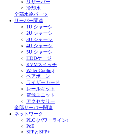
リザーバー
冷却水
全部水冷パーツ
サーバー関連
1U シャーシ
2U シャーシ
3U シャーシ
4U シャーシ
5U シャーシ
HDDケージ
KVMスイッチ
Water Cooling
ベアボーン
ライザーカード
レールキット
電源ユニット
アクセサリー
全部サーバー関連
ネットワーク
PLC (パワーライン)
PoE
SFPとSFP+