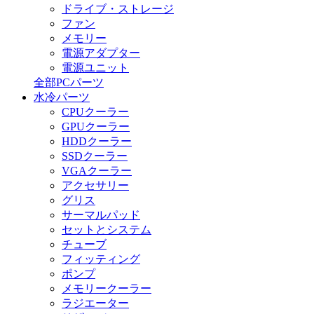
ドライブ・ストレージ
ファン
メモリー
電源アダプター
電源ユニット
全部PCパーツ
水冷パーツ
CPUクーラー
GPUクーラー
HDDクーラー
SSDクーラー
VGAクーラー
アクセサリー
グリス
サーマルパッド
セットとシステム
チューブ
フィッティング
ポンプ
メモリークーラー
ラジエーター