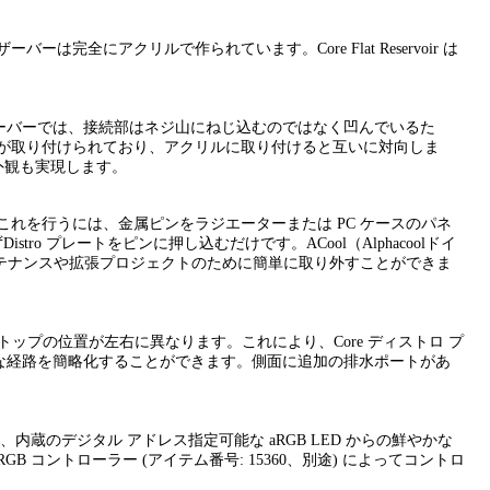
ーバーは完全にアクリルで作られています。Core Flat Reservoir は
リザーバーでは、接続部はネジ山にねじ込むのではなく凹んでいるた
グが取り付けられており、アクリルに取り付けると互いに対向しま
外観も実現します。
これを行うには、金属ピンをラジエーターまたは PC ケースのパネ
 プレートをピンに押し込むだけです。ACool（Alphacoolドイ
ンテナンスや拡張プロジェクトのために簡単に取り外すことができま
プトップの位置が左右に異なります。これにより、Core ディストロ プ
複雑な経路を簡略化することができます。側面に追加の排水ポートがあ
、内蔵のデジタル アドレス指定可能な aRGB LED からの鮮やかな
 aRGB コントローラー (アイテム番号: 15360、別途) によってコントロ