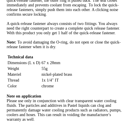
quick-release fastener, the outer ring is pulled back. The seal closes
immediately and prevents coolant from escaping. To lock the quick-
release fasteners, simply push them into each other. A clicking noise
confirms secure locking.
A quick-release fastener always consists of two fittings. You always
need the right counterpart to create a complete quick release fastener.
With this product you only get 1 half of the quick-release fastener.
Note:
To avoid damaging the O-ring, do not open or close the quick-
release fastener when it is dry.
Technical data
Dimensions (L x D)
67 x 28mm
Weight
55g
Materiel
nickel-plated brass
Thread
1x 1/4" IT
Color
chrome
Note on application
Please use only in conjunction with clear transparent water cooling
fluids. The particles and additives in Pastel liquids can clog and
permanently damage water cooling products such as radiators, pumps,
coolers and hoses. This can result in voiding the manufacturer's
warranty as well.