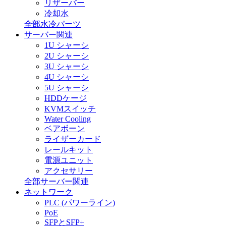
リザーバー
冷却水
全部水冷パーツ
サーバー関連
1U シャーシ
2U シャーシ
3U シャーシ
4U シャーシ
5U シャーシ
HDDケージ
KVMスイッチ
Water Cooling
ベアボーン
ライザーカード
レールキット
電源ユニット
アクセサリー
全部サーバー関連
ネットワーク
PLC (パワーライン)
PoE
SFPとSFP+