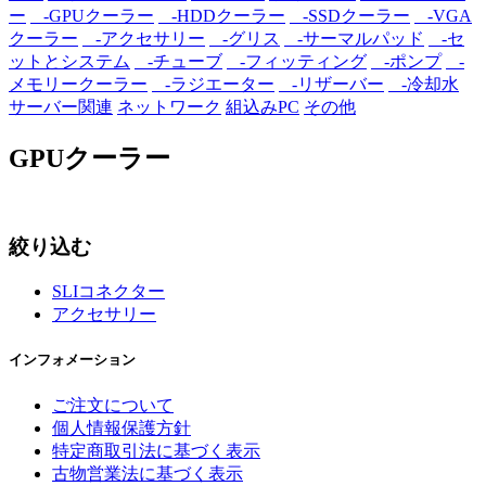
ー
-GPUクーラー
-HDDクーラー
-SSDクーラー
-VGA
クーラー
-アクセサリー
-グリス
-サーマルパッド
-セ
ットとシステム
-チューブ
-フィッティング
-ポンプ
-
メモリークーラー
-ラジエーター
-リザーバー
-冷却水
サーバー関連
ネットワーク
組込みPC
その他
GPUクーラー
絞り込む
SLIコネクター
アクセサリー
インフォメーション
ご注文について
個人情報保護方針
特定商取引法に基づく表示
古物営業法に基づく表示