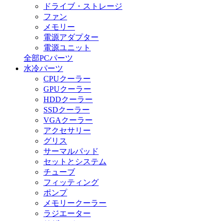
ドライブ・ストレージ
ファン
メモリー
電源アダプター
電源ユニット
全部PCパーツ
水冷パーツ
CPUクーラー
GPUクーラー
HDDクーラー
SSDクーラー
VGAクーラー
アクセサリー
グリス
サーマルパッド
セットとシステム
チューブ
フィッティング
ポンプ
メモリークーラー
ラジエーター