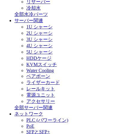
リザーバー
冷却水
全部水冷パーツ
サーバー関連
1U シャーシ
2U シャーシ
3U シャーシ
4U シャーシ
5U シャーシ
HDDケージ
KVMスイッチ
Water Cooling
ベアボーン
ライザーカード
レールキット
電源ユニット
アクセサリー
全部サーバー関連
ネットワーク
PLC (パワーライン)
PoE
SFPとSFP+