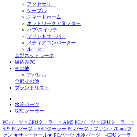
アクセサリー
ケーブル
スマートホーム
ネットワークアダプター
ハブ/スイッチ
プリントサーバー
メディアコンバーター
ルーター
全部ネットワーク
組込みPC
その他
アパレル
全部その他
ブランドリスト
水冷パーツ
GPUクーラー
PCパーツ > CPUクーラー > AM5
PCパーツ > CPUクーラー >
SP5
PCパーツ > SSDクーラー
PCパーツ > ファン > 70mm フ
ァン
★サマーセール★
PCパーツ
水冷パーツ
-CPUクーラ