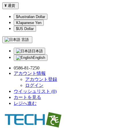
¥
通貨
$Australian Dollar
¥Japanese Yen
$US Dollar
言語
日本語
English
0586-81-7250
アカウント情報
アカウント登録
ログイン
ウイッシュリスト (0)
カートを見る
レジへ進む