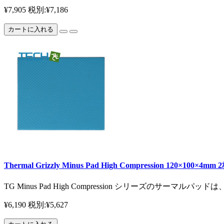
¥7,905
税別:¥7,186
カートに入れる
Thermal Grizzly Minus Pad High Compression 120×100×4m
TG Minus Pad High Compression シリーズ
¥6,190
税別:¥5,627