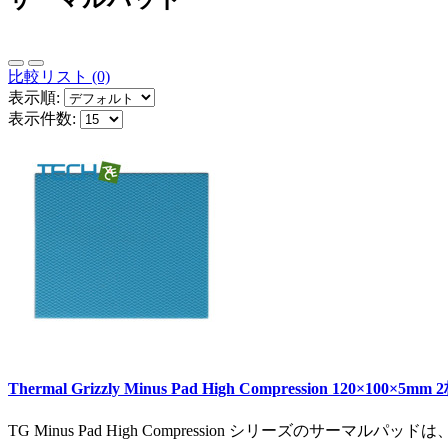
比較リスト (0)
表示順:
表示件数:
Thermal Grizzly Minus Pad High Compression 120×100×5m
TG Minus Pad High Compression シリーズ