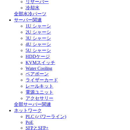
リザーバー
冷却水
全部水冷パーツ
サーバー関連
1U シャーシ
2U シャーシ
3U シャーシ
4U シャーシ
5U シャーシ
HDDケージ
KVMスイッチ
Water Cooling
ベアボーン
ライザーカード
レールキット
電源ユニット
アクセサリー
全部サーバー関連
ネットワーク
PLC (パワーライン)
PoE
SFPとSFP+