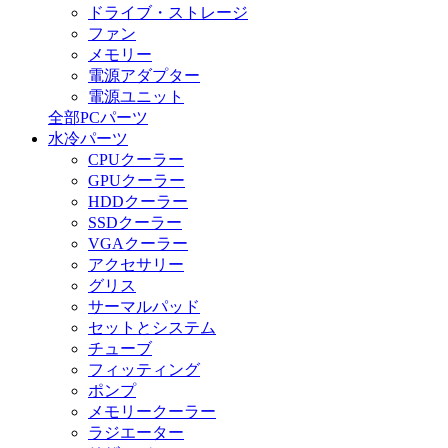
ドライブ・ストレージ
ファン
メモリー
電源アダプター
電源ユニット
全部PCパーツ
水冷パーツ
CPUクーラー
GPUクーラー
HDDクーラー
SSDクーラー
VGAクーラー
アクセサリー
グリス
サーマルパッド
セットとシステム
チューブ
フィッティング
ポンプ
メモリークーラー
ラジエーター