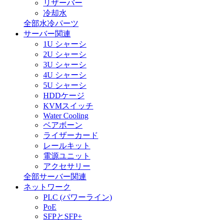
リザーバー
冷却水
全部水冷パーツ
サーバー関連
1U シャーシ
2U シャーシ
3U シャーシ
4U シャーシ
5U シャーシ
HDDケージ
KVMスイッチ
Water Cooling
ベアボーン
ライザーカード
レールキット
電源ユニット
アクセサリー
全部サーバー関連
ネットワーク
PLC (パワーライン)
PoE
SFPとSFP+