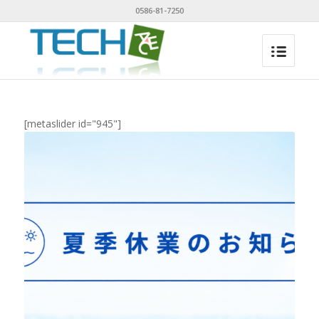
0586-81-7250
[metaslider id="945"]