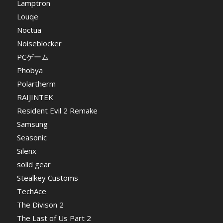
Lamptron
Louqe
Noctua
Noiseblocker
PCゲーム
Phobya
Polartherm
RAIJINTEK
Resident Evil 2 Remake
Samsung
Seasonic
Silenx
solid gear
Stealkey Customs
TechAce
The Divison 2
The Last of Us Part 2