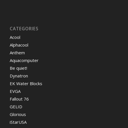
CATEGORIES
Acool
Alphacool
Anthem
Aquacomputer
Be quiet!
Dynatron
EK Water Blocks
EVGA
Fallout 76
GELID
Glorious
iStarUSA