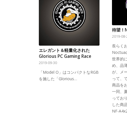
待望！N
2019-08-
長らく
エレガント＆軽量化された
Noct
Glorious PC Gaming Race
世界的
2019-09-30
め、品
が、メ
「Model O」はコンパクトなRGB
って、
を施した「Glorious…
商品を
一同、
ってお
した商
NF-A4x