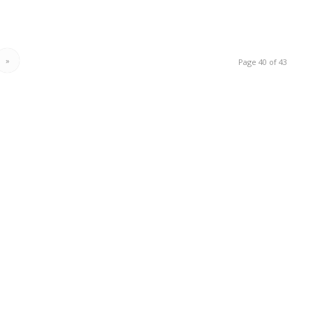
»
Page 40 of 43