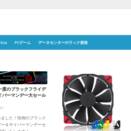
ctua
PCゲーム
データセンターのラック規格
一度のブラックフライデ
イバーマンデー大セール
27
いました！恒例のブラック
デー＆サイバーマンデーセ