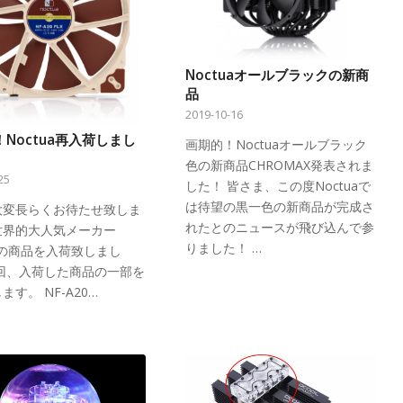
Noctuaオールブラックの新商
品
2019-10-16
Noctua再入荷しまし
画期的！Noctuaオールブラック
色の新商品CHROMAX発表されま
25
した！ 皆さま、この度Noctuaで
は待望の黒一色の新商品が完成さ
大変長らくお待たせ致しま
れたとのニュースが飛び込んで参
世界的大人気メーカー
りました！ …
uaの商品を入荷致しまし
今回、入荷した商品の一部を
ます。 NF-A20…