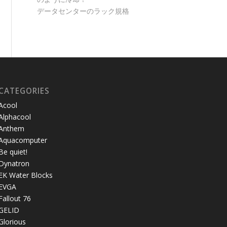
データセンターのラック規格
CATEGORIES
Acool
Alphacool
Anthem
Aquacomputer
Be quiet!
Dynatron
EK Water Blocks
EVGA
Fallout 76
GELID
Glorious