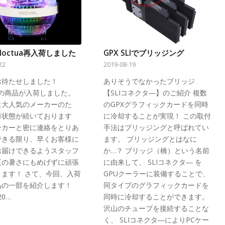
octua再入荷しました
GPX SLIでブリッジング
22
2019-08-19
お待たせしました！
ありそうでなかったブリッジ
uaの商品が入荷しました。
【SLIコネクタ―】のご紹介 複数
に大人気のメーカーのた
のGPXグラフィックカードを同時
薄状態が続いております
に冷却することが実現！ この取付
ーカーと密に連絡をとりあ
手法はブリッジングと呼ばれてい
できる限り、早くお客様に
ます。 ブリッジングとはなに
お届けできるようスタッフ
か…？ ブリッジ（橋）という名前
夏の暑さにもめげずに頑張
に由来して、 SLIコネクタ― を
ります！ さて、今回、入荷
GPUクーラーに装備することで、
品の一部を紹介します！
同タイプのグラフィックカードを
20…
同時に冷却することができます。
沢山のチューブを接続することな
く、 SLIコネクタ―によりPCケー