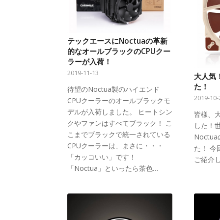
テックエースにNoctuaの革新
的なオールブラックのCPUクー
ラーが入荷！
2019-11-13
大人気！
た！
待望のNoctua製のハイエンド
2019-10-
CPUクーラーのオールブラックモ
デルが入荷しました。 ヒートシン
皆様、
クやファンはすべてブラック！ こ
した！
こまでブラックで統一されている
Noct
CPUクーラーは、まさに・・・
た！ 
「カッコいい」です！
ご紹介し
「Noctua」といったら茶色…