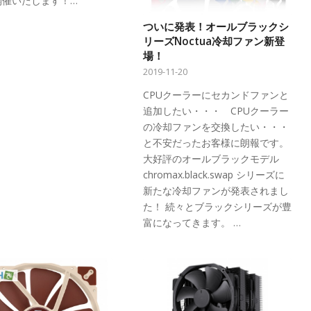
開催いたします！…
ついに発表！オールブラックシ
リーズNoctua冷却ファン新登
場！
2019-11-20
CPUクーラーにセカンドファンと
追加したい・・・ CPUクーラー
の冷却ファンを交換したい・・・
と不安だったお客様に朗報です。
大好評のオールブラックモデル
chromax.black.swap シリーズに
新たな冷却ファンが発表されまし
た！ 続々とブラックシリーズが豊
富になってきます。 …