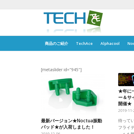
商品のご紹介
TechAce
Alphacool
No
[metaslider id="945"]
★年に
ー＆サ
開催★
2019-11-
待って
最新バージョン★Noctua振動
パッド★が入荷しました！
フライ
2019-12-06