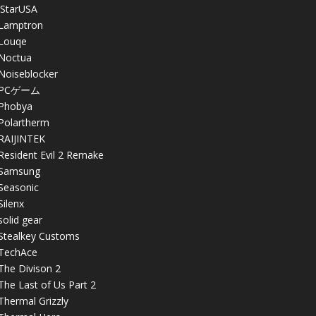
iStarUSA
Lamptron
Louqe
Noctua
Noiseblocker
PCゲーム
Phobya
Polartherm
RAIJINTEK
Resident Evil 2 Remake
Samsung
Seasonic
Silenx
solid gear
Stealkey Customs
TechAce
The Divison 2
The Last of Us Part 2
Thermal Grizzly