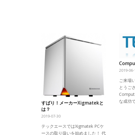
Comp
2019-06-
ご来場
とうご
Comp
な成功
すばり！メーカーXigmatekと
は？
2019-07-30
テックエースではXigmatek PCケ
ースの取り扱いを始めました！ 代