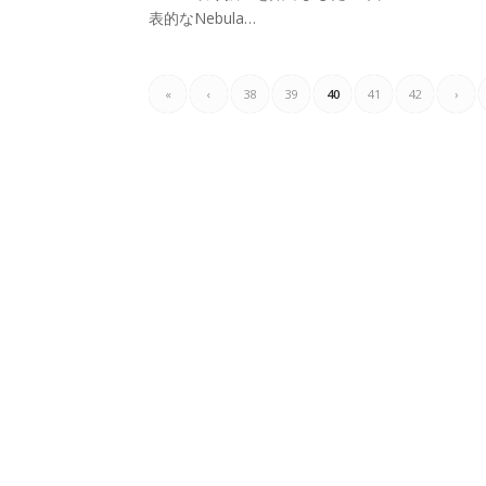
表的なNebula…
«
‹
38
39
40
41
42
›