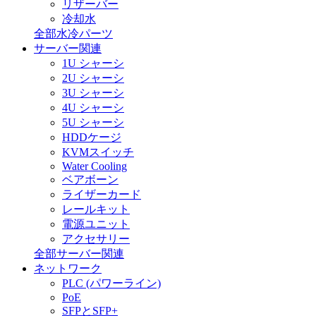
リザーバー
冷却水
全部水冷パーツ
サーバー関連
1U シャーシ
2U シャーシ
3U シャーシ
4U シャーシ
5U シャーシ
HDDケージ
KVMスイッチ
Water Cooling
ベアボーン
ライザーカード
レールキット
電源ユニット
アクセサリー
全部サーバー関連
ネットワーク
PLC (パワーライン)
PoE
SFPとSFP+