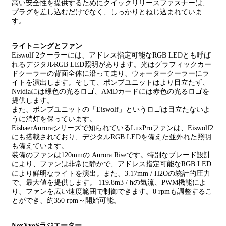
高い安全性を提供するためにクイックリリースファスナーは、
プラグを差し込むだけでなく、しっかりとねじ込まれていま
す。
ライトニングとファン
Eiswolf 2クーラーには、アドレス指定可能なRGB LEDとも呼ば
れるデジタルRGB LED照明があります。光はグラフィックカー
ドクーラーの背面全体に沿って走り、ウォータークーラーにラ
イトを演出します。そして、ポンプユニットはより目立たず、
Nvidiaには緑色の光るロゴ、AMDカードには赤色の光るロゴを
提供します。
また、ポンプユニットの「Eiswolf」というロゴは目立たないよ
うに消灯を保っています。
EisbaerAuroraシリーズで知られているLuxProファンは、Eiswolf2
にも搭載されており、デジタルRGB LEDを備えた並外れた照明
も備えています。
装備のファンは120mmの Aurora Riseです。特別なブレード設計
により、ファンは非常に静かで、アドレス指定可能なRGB LED
により鮮明なライトを演出。また、3.17mm / H2Oの統計的圧力
で、最大値を提供します。 119.8m3 / hの気流、PWM機能によ
り、ファンを広い速度範囲で制御できます。0 rpmも調整するこ
とができ、約350 rpm～開始可能。
NexXxoSラジエーター