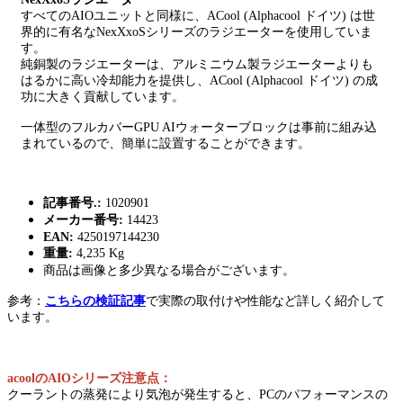
すべてのAIOユニットと同様に、ACool (Alphacool ドイツ) は世
界的に有名なNexXxoSシリーズのラジエーターを使用していま
す。
純銅製のラジエーターは、アルミニウム製ラジエーターよりも
はるかに高い冷却能力を提供し、ACool (Alphacool ドイツ) の成
功に大きく貢献しています。
一体型のフルカバーGPU AIウォーターブロックは事前に組み込
まれているので、簡単に設置することができます。
記事番号.:
1020901
メーカー番号:
14423
EAN:
4250197144230
重量:
4,235 Kg
商品は画像と多少異なる場合がございます。
参考：
こちらの検証記事
で実際の取付けや性能など詳しく紹介して
います。
acoolのAIOシリーズ注意点：
クーラントの蒸発により気泡が発生すると、PCのパフォーマンスの