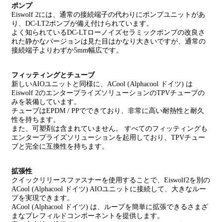
ポンプ
Eiswolf 2には、通常の接続端子の代わりにポンプユニットがあ
り、DC-LT2ポンプが備え付けられています。
よく知られているDC-LTローノイズセラミックポンプの改良さ
れた静かなバージョンは見た目はかなり大きいですが、通常の
接続端子よりわずか5mm幅広です。
フィッティングとチューブ
新しいAIOユニットと同様に、ACool (Alphacool ドイツ) は
Eiswolf 2のエンタープライズソリューションのTPVチューブの
みを装備しています。
チューブはEPDM / PPでできており、非常に高い耐熱性と耐久
性を持ちます。
また、可塑剤は含まれていません。 すべてのフィッティングも
エンタープライズソリューションを起用しており、TPVチュー
ブと完全に互換性を持ちます。
拡張性
クイックリリースファスナーを使用することで、Eiswolf2を別の
ACool (Alphacool ドイツ) AIOユニットに接続して、大きなルー
プを実現できます。
ACool (Alphacool ドイツ) は、ループを簡単に拡張できるさまざ
まなプレフィルドコンポーネントを提供します。