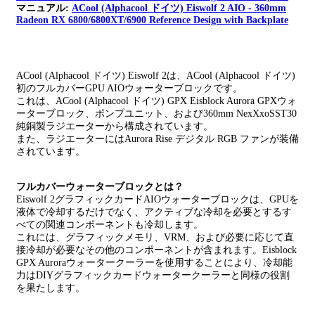
マニュアル:
ACool (Alphacool ドイツ) Eiswolf 2 AIO - 360mm
Radeon RX 6800/6800XT/6900 Reference Design with Backplate
ACool (Alphacool ドイツ) Eiswolf 2は、ACool (Alphacool ドイツ)
初のフルカバーGPU AIOウォーターブロックです。
これは、ACool (Alphacool ドイツ) GPX Eisblock Aurora GPXウォ
ーターブロック、ポンプユニット、および360mm NexXxoSST30
純銅製ラジエーターから構成されています。
また、ラジエーターにはAurora Rise デジタル RGB ファンが装備
されています。
フルカバーウォーターブロックとは？
Eiswolf 2グラフィックカードAIOウォーターブロックは、GPUを
液体で冷却するだけでなく、アクティブな冷却を必要とするす
べての関連コンポーネントも冷却します。
これには、グラフィックメモリ、VRM、および必要に応じて直
接冷却が必要なその他のコンポーネントが含まれます。Eisblock
GPX Auroraウォータークーラーを使用することにより、冷却能
力はDIYグラフィックカードウォータークーラーと同様の役割
を果たします。