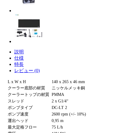
説明
仕様
特長
レビュー (0)
L x W x H
140 x 265 x 46 mm
クーラー底部の材質
ニッケルメッキ銅
クーラートップの材質
PMMA
スレッド
2 x G1/4“
ポンプタイプ
DC-LT 2
ポンプ速度
2600 rpm (+/- 10%)
運出ヘッド
0,95 m
最大定格フロー
75 L/h