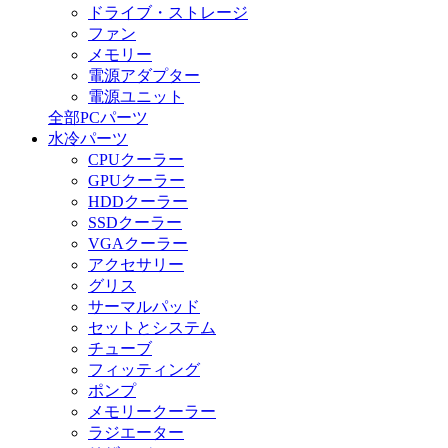
ドライブ・ストレージ
ファン
メモリー
電源アダプター
電源ユニット
全部PCパーツ
水冷パーツ
CPUクーラー
GPUクーラー
HDDクーラー
SSDクーラー
VGAクーラー
アクセサリー
グリス
サーマルパッド
セットとシステム
チューブ
フィッティング
ポンプ
メモリークーラー
ラジエーター