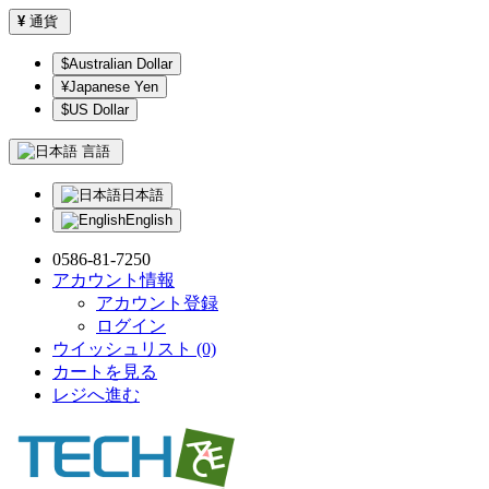
¥
通貨
$Australian Dollar
¥Japanese Yen
$US Dollar
言語
日本語
English
0586-81-7250
アカウント情報
アカウント登録
ログイン
ウイッシュリスト (0)
カートを見る
レジへ進む