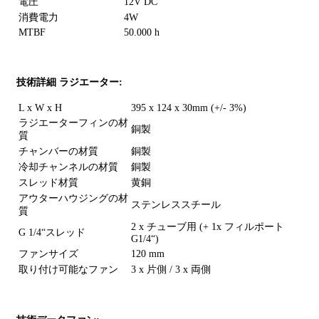
電圧
12V DC
消費電力
4W
MTBF
50.000 h
技術詳細 ラジエーター:
L x W x H
395 x 124 x 30mm (+/- 3%)
ラジエーターフィンの材
銅製
質
チャンバーの材質
銅製
冷却チャンネルの材質
銅製
スレッド材質
黄銅
アウターハウジングの材
ステンレススチール
質
2 x チューブ用 (+ 1x フィルポート
G 1/4“スレッド
G1/4“)
ファンサイズ
120 mm
取り付け可能なファン
3 x 片側 / 3 x 両側