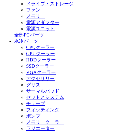
ドライブ・ストレージ
ファン
メモリー
電源アダプター
電源ユニット
全部PCパーツ
水冷パーツ
CPUクーラー
GPUクーラー
HDDクーラー
SSDクーラー
VGAクーラー
アクセサリー
グリス
サーマルパッド
セットとシステム
チューブ
フィッティング
ポンプ
メモリークーラー
ラジエーター