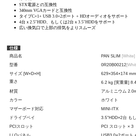
STX電源との互換性
340mm VGAカードと互換性
タイプC×1+ USB 3.0×2ポート + HDオーディオをサポート
4台ｘ2.5"HDD、もしくは2台ｘ3.5"HDDをサポート
広い換気口で上部の排気をよりスムーズ
仕様
商品名
PAN SLIM
[White]
型番
0R20B00212
[Whit
サイズ [W×D×H]
629×354×174 m
重さ
6.2 kg [実重量] 8.
材質
アルミニウム 2.0mm
カラー
ホワイト
マザーボード対応
MINI-ITX
ドライブベイ
3.5"HDD×2台 も
PCIスロット
PCI スロット × 3
I / Oパネル
USB3.0×2ポート 