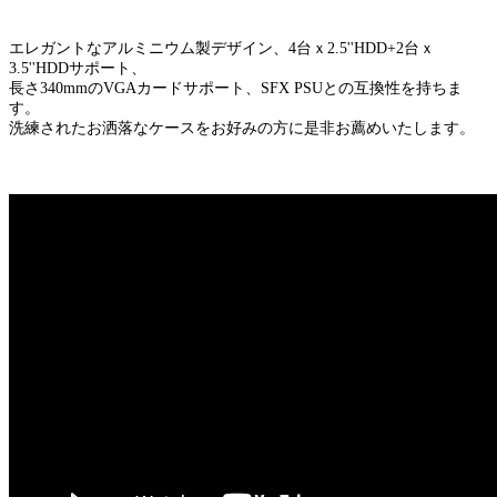
エレガントなアルミニウム製デザイン、4台ｘ2.5''HDD+2台ｘ
3.5''HDDサポート、
長さ340mmのVGAカードサポート、SFX PSUとの互換性を持ちま
す。
洗練されたお洒落なケースをお好みの方に是非お薦めいたします。