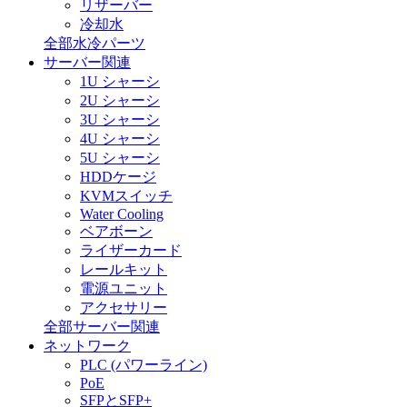
リザーバー
冷却水
全部水冷パーツ
サーバー関連
1U シャーシ
2U シャーシ
3U シャーシ
4U シャーシ
5U シャーシ
HDDケージ
KVMスイッチ
Water Cooling
ベアボーン
ライザーカード
レールキット
電源ユニット
アクセサリー
全部サーバー関連
ネットワーク
PLC (パワーライン)
PoE
SFPとSFP+