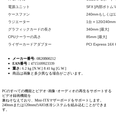
電源ユニット
SFX [内部ボトム
ケースファン
240mmもしくは1
ラジエーター
1台 × 120/240mm
グラフィックカードの長さ
340mm [最大]
CPUクーラーの高さ
85mm [
最大
]
ライザーカードアダプター
PCI Express 16X
メーカー番号:
0R20B00212
EAN番号：
4715109923339
重さ:
6.2 kg [N.W.] 8.41 kg [G.W.]
商品は画像と多少異なる場合がございます。
PCのすべての機能とビデオ･画像･オーディオの再生をサポートする
ビデオ録画機能を
兼ねそなえており、Mini-ITXマザーボードをサポートします。
240mmまたは120mmのAIO水冷システムを組み込むことができま
す。