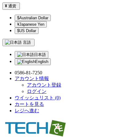
¥
通貨
$Australian Dollar
¥Japanese Yen
$US Dollar
言語
日本語
English
0586-81-7250
アカウント情報
アカウント登録
ログイン
ウイッシュリスト (0)
カートを見る
レジへ進む